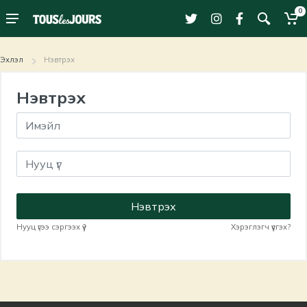
0
Эхлэл
Нэвтрэх
Нэвтрэх
Нэвтрэх
Нууц үгээ сэргээх үү?
Хэрэглэгч үүсгэх?