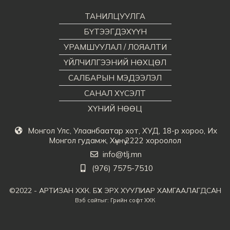
ТАНИЛЦУУЛГА
БҮТЭЭГДЭХҮҮН
УРАМШУУЛАЛ / ЛОЯАЛТИ
ҮЙЛЧИЛГЭЭНИЙ НӨХЦӨЛ
САЛБАРЫН МЭДЭЭЛЭЛ
САНАЛ ХҮСЭЛТ
ХҮНИЙ НӨӨЦ
Монгол Улс, Улаанбаатар хот, ХУД, 18-р хороо, Их
Монгол гудамж, Хүннү 2222 хороолол
info@tlj.mn
(976) 7575-7510
©2022 - АРТИЗАН ХХК. БҮХ ЭРХ ХУУЛИАР ХАМГААЛАГДСАН
Вэб сайт
ыг:
Грийн софт ХХК
Дуудлагын төв