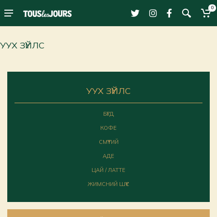
0
УУХ ЗҮЙЛС
УУХ ЗҮЙЛС
БҮГД
КОФЕ
СМҮҮТИЙ
АДЕ
ЦАЙ / ЛАТТЕ
ЖИМСНИЙ ШҮҮС