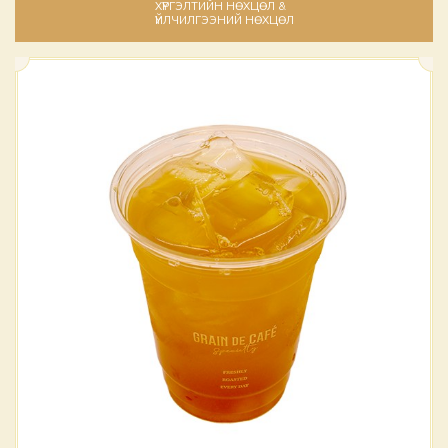
ХҮРГЭЛТИЙН НӨХЦӨЛ &
ҮЙЛЧИЛГЭЭНИЙ НӨХЦӨЛ