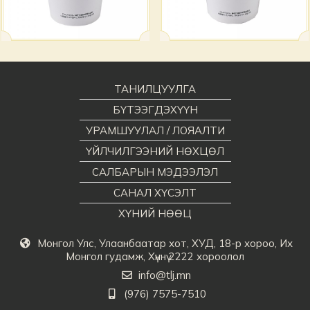
ТАНИЛЦУУЛГА
БҮТЭЭГДЭХҮҮН
УРАМШУУЛАЛ / ЛОЯАЛТИ
ҮЙЛЧИЛГЭЭНИЙ НӨХЦӨЛ
САЛБАРЫН МЭДЭЭЛЭЛ
САНАЛ ХҮСЭЛТ
ХҮНИЙ НӨӨЦ
Монгол Улс, Улаанбаатар хот, ХУД, 18-р хороо, Их
Монгол гудамж, Хүннү 2222 хороолол
info@tlj.mn
(976) 7575-7510