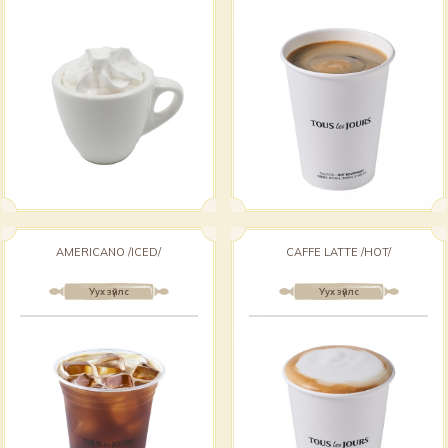
AMERICANO /ICED/
CAFFE LATTE /HOT/
Уух зүйлс
Уух зүйлс