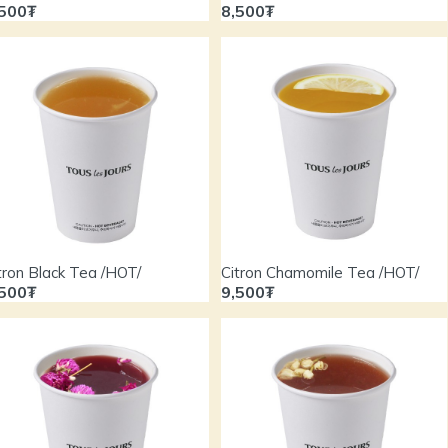
,500₮
8,500₮
tron Black Tea /HOT/
Citron Chamomile Tea /HOT/
,500₮
9,500₮