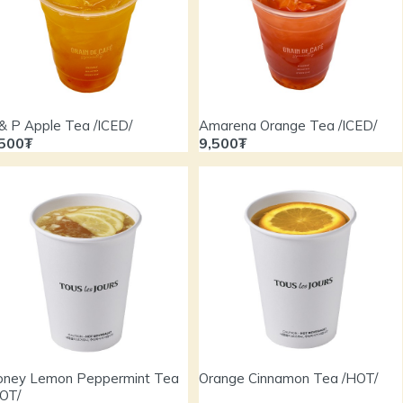
& P Apple Tea /ICED/
Amarena Orange Tea /ICED/
,500₮
9,500₮
ney Lemon Peppermint Tea
Orange Cinnamon Tea /HOT/
OT/