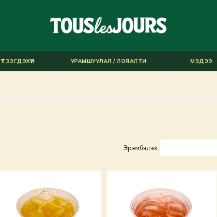
ҮТЭЭГДЭХҮҮН
УРАМШУУЛАЛ / ЛОЯАЛТИ
МЭДЭЭ
Эрэмбэлэх