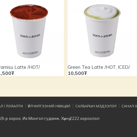
ramisu Latte /HOT/
Green Tea Latte /HOT, ICED/
1,500₮
10,500₮
Л / ЛОЯАЛТИ
ҮЙЛЧИЛГЭЭНИЙ НӨХЦӨЛ
САЛБАРЫН МЭДЭЭЛЭЛ
САНАЛ Х
8-р хороо, Их Монгол гудамж, Хүннү 2222 хороолол