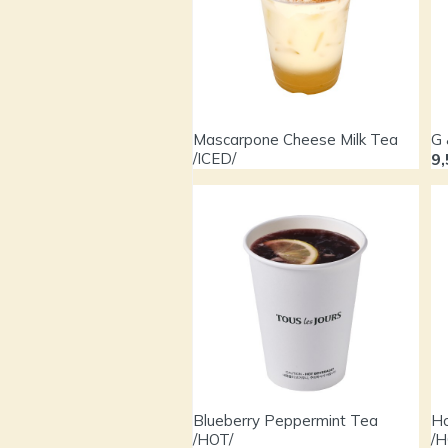
Mascarpone Cheese Milk Tea
G 
/ICED/
9
Blueberry Peppermint Tea
Ho
/HOT/
/H