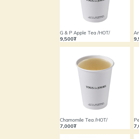
G & P Apple Tea /HOT/
Am
9,500₮
9
Chamomile Tea /HOT/
Pe
7,000₮
7