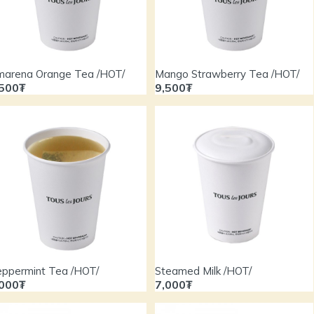
arena Orange Tea /HOT/
Mango Strawberry Tea /HOT/
,500₮
9,500₮
ppermint Tea /HOT/
Steamed Milk /HOT/
,000₮
7,000₮