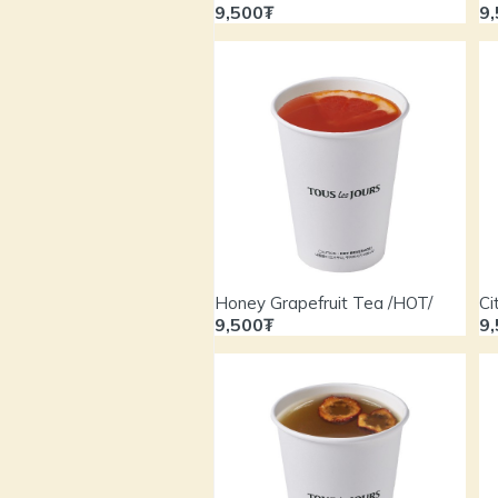
9,500₮
9
Honey Grapefruit Tea /HOT/
Ci
9,500₮
9