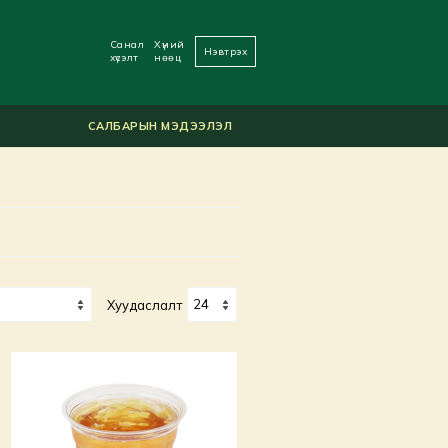
Санал
Хүний
Нэвтрэх
хүсэлт
нөөц
САЛБАРЫН МЭДЭЭЛЭЛ
Хуудаслалт