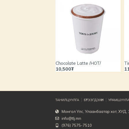
Chocolate Latte /HOT/
Ti
10,500₮
1
ТАНИЛЦУУЛГА
БҮТЭЭГДЭХҮҮН
УРАМШУУЛА
Монгол Улс, Улаанбаатар хот, ХУД, 1
info@tlj.mn
(976) 7575-7510