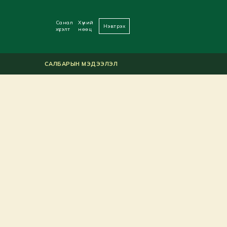
Санал
Хүний
Нэвтрэх
хүсэлт
нөөц
САЛБАРЫН МЭДЭЭЛЭЛ