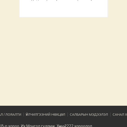
Л / ЛОЯАЛТИ
ҮЙЛЧИЛГЭЭНИЙ НӨХЦӨЛ
САЛБАРЫН МЭДЭЭЛЭЛ
САНАЛ Х
8-р хороо, Их Монгол гудамж, Хүннү 2222 хороолол