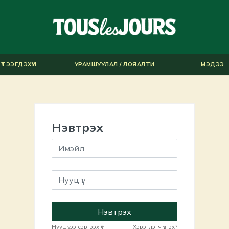
ҮТЭЭГДЭХҮҮН
УРАМШУУЛАЛ / ЛОЯАЛТИ
МЭДЭЭ
Нэвтрэх
Нэвтрэх
Нууц үгээ сэргээх үү?
Хэрэглэгч үүсгэх?