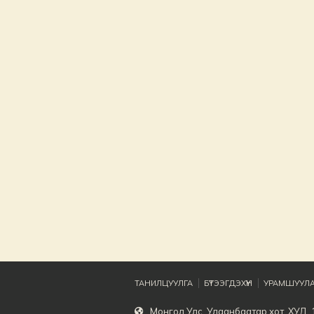
ТАНИЛЦУУЛГА
БҮТЭЭГДЭХҮҮН
УРАМШУУЛА
Монгол Улс, Улаанбаатар хот, ХУД, 1