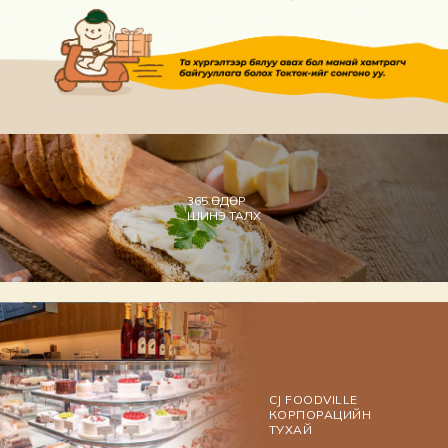
365 ӨДӨР
ШИНЭ ТАЛХ
CJ FOODVILLE
КОРПОРАЦИЙН
ТУХАЙ