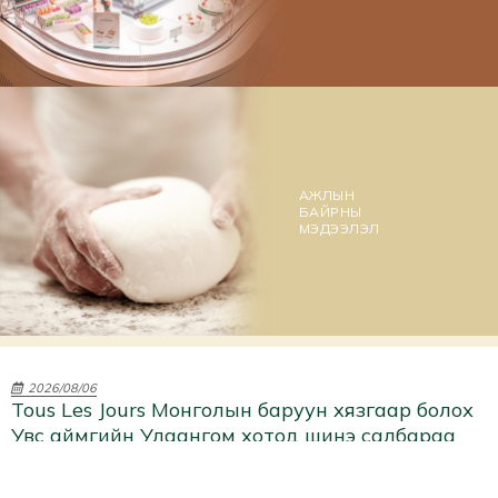
АЖЛЫН
БАЙРНЫ
МЭДЭЭЛЭЛ
2026/08/06
Tous Les Jours Монголын баруун xязгаар болох
Увс аймгийн Улаангом хотод шинэ салбараа
нээлээ