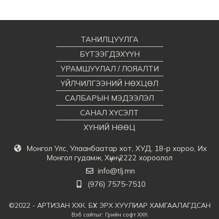
ТАНИЛЦУУЛГА
БҮТЭЭГДЭХҮҮН
УРАМШУУЛАЛ / ЛОЯАЛТИ
ҮЙЛЧИЛГЭЭНИЙ НӨХЦӨЛ
САЛБАРЫН МЭДЭЭЛЭЛ
САНАЛ ХҮСЭЛТ
ХҮНИЙ НӨӨЦ
Монгол Улс, Улаанбаатар хот, ХУД, 18-р хороо, Их
Монгол гудамж, Хүннү 2222 хороолол
info@tlj.mn
(976) 7575-7510
©2022 - АРТИЗАН ХХК. БҮХ ЭРХ ХУУЛИАР ХАМГААЛАГДСАН
Вэб сайт
ыг:
Грийн софт ХХК