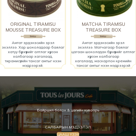
ORIGINAL TIRAMISU
MATCHA TIRAMISU
MOUSSE TREASURE BOX
TREASURE BOX
Амтат эрдэнэсийн эрэл
Амтат эрдэнэсийн эрэл
эхэллээ. Хар шоколадаар баялаг
эхэллээ. Матчагаар баялаг
хатуу бүрхүүлийг алтлаг хүрзэн
цагаан шоколадан бүрхүүлийг алтлаг
халбагаар хагалаад,
хүрзэн халбагаар
тирамисүгийн тансаг амтыг нээн
хагалаад, маскарпон кремийн
мэдрээрэй.​
тансаг амтыг нээн мэдрээрэй
Байршил болон & цагийн хуваарь
САЛБАРЫН МЭДЭЭЛЭЛ