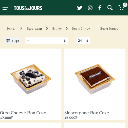
0
Эхлэл
Бүтээгдэхүүн
Бялуу
Зүсэм бялуу
Зүсэм бялуу
Шүүлт
Oreo Cheese Box Cake
Mascarpone Box Cake
17,000₮
15,000₮