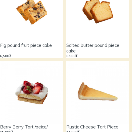
Fig pound fruit piece cake
Salted butter pound piece
cake
6,500₮
6,500₮
Berry Berry Tart /peice/
Rustic Cheese Tart Piece
15,000₮
11,000₮