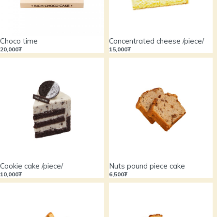
Choco time
Concentrated cheese /piece/
20,000₮
15,000₮
Cookie cake /piece/
Nuts pound piece cake
10,000₮
6,500₮