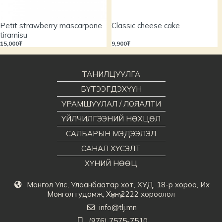
Petit strawberry mascarpone
Classic cheese cake
tiramisu
15,000₮
9,900₮
ТАНИЛЦУУЛГА
БҮТЭЭГДЭХҮҮН
УРАМШУУЛАЛ / ЛОЯАЛТИ
ҮЙЛЧИЛГЭЭНИЙ НӨХЦӨЛ
САЛБАРЫН МЭДЭЭЛЭЛ
САНАЛ ХҮСЭЛТ
ХҮНИЙ НӨӨЦ
Монгол Улс, Улаанбаатар хот, ХУД, 18-р хороо, Их
Монгол гудамж, Хүннү 2222 хороолол
info@tlj.mn
(976) 7575-7510