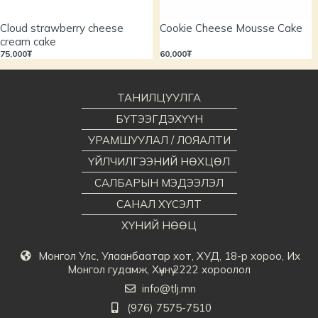
Cloud strawberry cheese
Cookie Cheese Mousse Cake
cream cake
75,000₮
60,000₮
ТАНИЛЦУУЛГА
БҮТЭЭГДЭХҮҮН
УРАМШУУЛАЛ / ЛОЯАЛТИ
ҮЙЛЧИЛГЭЭНИЙ НӨХЦӨЛ
САЛБАРЫН МЭДЭЭЛЭЛ
САНАЛ ХҮСЭЛТ
ХҮНИЙ НӨӨЦ
Монгол Улс, Улаанбаатар хот, ХУД, 18-р хороо, Их
Монгол гудамж, Хүннү 2222 хороолол
info@tlj.mn
(976) 7575-7510