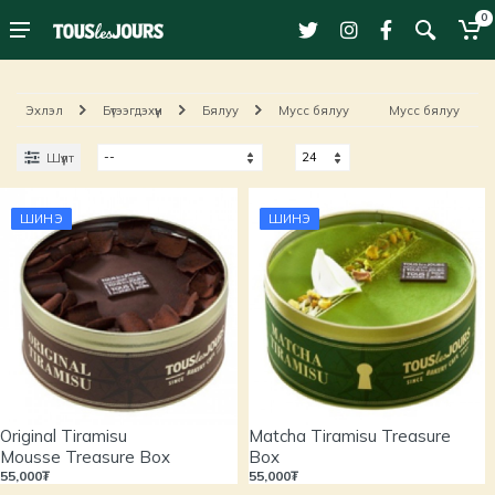
0
Эхлэл
Бүтээгдэхүүн
Бялуу
Мусс бялуу
Мусс бялуу
Шүүлт
ШИНЭ
ШИНЭ
Original Tiramisu
Matcha Tiramisu Treasure
Mousse Treasure Box
Box
55,000₮
55,000₮