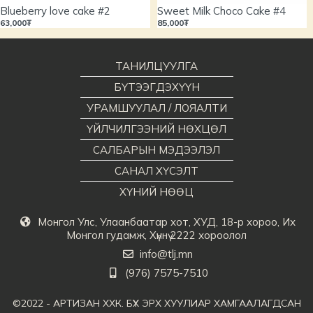
Blueberry love cake #2
Sweet Milk Choco Cake #4
63,000₮
85,000₮
ТАНИЛЦУУЛГА
БҮТЭЭГДЭХҮҮН
УРАМШУУЛАЛ / ЛОЯАЛТИ
ҮЙЛЧИЛГЭЭНИЙ НӨХЦӨЛ
САЛБАРЫН МЭДЭЭЛЭЛ
САНАЛ ХҮСЭЛТ
ХҮНИЙ НӨӨЦ
Монгол Улс, Улаанбаатар хот, ХУД, 18-р хороо, Их
Монгол гудамж, Хүннү 2222 хороолол
info@tlj.mn
(976) 7575-7510
©2022 - АРТИЗАН ХХК. БҮХ ЭРХ ХУУЛИАР ХАМГААЛАГДСАН