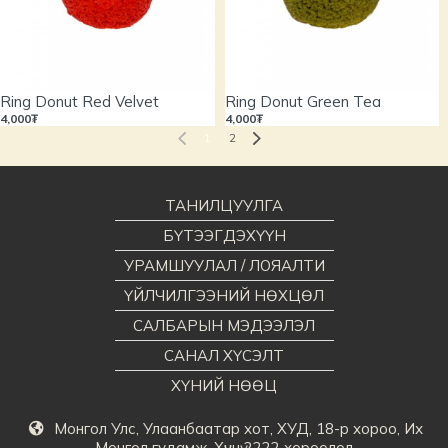
Ring Donut Red Velvet
Ring Donut Green Tea
4,000₮
4,000₮
1
2
ТАНИЛЦУУЛГА
БҮТЭЭГДЭХҮҮН
УРАМШУУЛАЛ / ЛОЯАЛТИ
ҮЙЛЧИЛГЭЭНИЙ НӨХЦӨЛ
САЛБАРЫН МЭДЭЭЛЭЛ
САНАЛ ХҮСЭЛТ
ХҮНИЙ НӨӨЦ
Монгол Улс, Улаанбаатар хот, ХУД, 18-р хороо, Их
Монгол гудамж, Хүннү 2222 хороолол