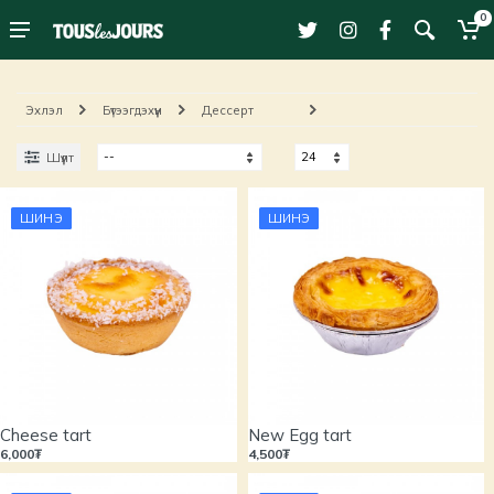
0
Эхлэл
Бүтээгдэхүүн
Дессерт
Шүүлт
ШИНЭ
ШИНЭ
Cheese tart
New Egg tart
6,000₮
4,500₮