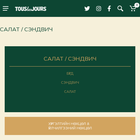
0
САЛАТ / СЭНДВИЧ
САЛАТ / СЭНДВИЧ
БҮГД
СЭНДВИЧ
САЛАТ
ХҮРГЭЛТИЙН НӨХЦӨЛ &
ҮЙЛЧИЛГЭЭНИЙ НӨХЦӨЛ