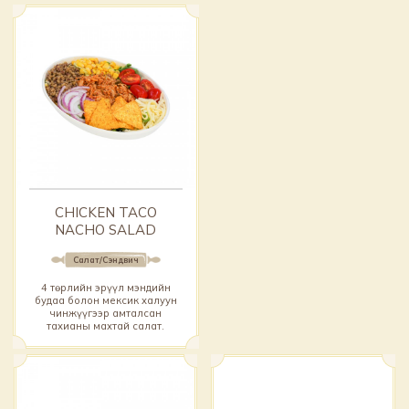
CHICKEN TACO
NACHO SALAD
Салат/Сэндвич
4 төрлийн эрүүл мэндийн
будаа болон мексик халуун
чинжүүгээр амталсан
тахианы махтай салат.