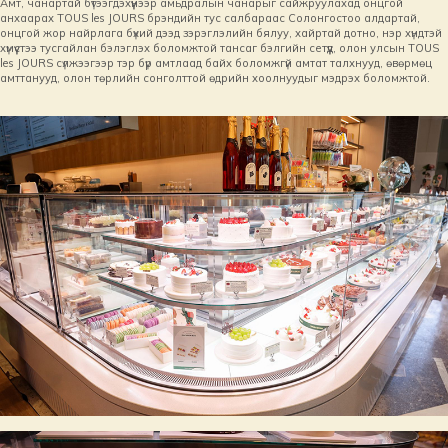
Амт, чанартай бүтээгдэхүүнээр амьдралын чанарыг сайжруулахад онцгой
анхаарах TOUS les JOURS брэндийн тус салбараас Солонгостоо алдартай,
онцгой жор найрлага бүхий дээд зэрэглэлийн бялуу, хайртай дотно, нэр хүндтэй
хүмүүстээ тусгайлан бэлэглэх боломжтой тансаг бэлгийн сетүүд, олон улсын TOUS
les JOURS сүлжээгээр тэр бүр амтлаад байх боломжгүй амтат талхнууд, өвөрмөц
амттанууд, олон төрлийн сонголттой өдрийн хоолнуудыг мэдрэх боломжтой.