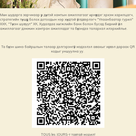
Мөн шударга зарчмаар үр дүнтэй хамтын ажиллагааг өрнүүлдэг эрхэм харилцагч,
стратегийн түншүүд болох дотоодын нэр хүндтэй үйлдвэрлэгч "Улаанбаатар гурил"
ХХК, "Түмэн шувуут" ХК, Худалдаа хөгжлийн банк болон бусад бидний үйл
ажиллагааг дэмжин хамтран ажилладаг та бүхэндээ талархал илэрхийлье.
Та бүхэн шинэ байршлын талаар дэлгэрэнгүй мэдээлэл авахыг хүсвэл дараах QR
кодыг уншуулна уу.
TOUS les JOURS-т тавтай морил!