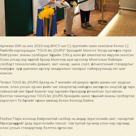
Артизан ХХК нь анх 2016 онд БНСУ-ын CJ группийн охин компани болох CJ
Foodville корпорацын "TOUS les JOURS" брэндийг Монгол Улсад хөгжүүлэх гэрээ
байгуулан, анхны салбарыг Хүүхдийн 100-д нээн үйл ажиллагаа явуулж эхэлсэн.
Олон улсад нэр хүндтэй брэнд Монголд орж ирснээр Монголын бэйкэри
салбарт технологийн дэвшил, амт чанар, шинэ соёл, үйлчилгээний стандартыг
нэвтрүүлж, эрүүл шинэхэн хүнсээр амьдралын чанарыг сайжруулахад нэг шат
нэмсэн.
Тэгвэл TOUS les JOURS брэнд нь 7 жилийн ой дээрээ түүхийн дахин нэг хуудсыг
нээж, олон улсын орчин үеийн чиг хандлагад нийцүүлэн хөгжүүлсэн онцгой дүр төрх,
гайхалтай амт бүхий баялаг нэр төрлийн бүтээгдэхүүн үйлчилгээг тусгайлан
бэлтгэн танилцуулах TOUS les JOURS брэндийн шинэ түвшний анхны салбартаа
хэрэглэгч Та бүхнийг хүлээн авахад бэлэн болоод байна.
Глобал Парк хотхонд байрлалтай салбар нь өндөр зэрэглэлийн амт, чанартай
бүтээгдэхүүнүүдийг дээд зэрэглэлийн тансаг, тав тухтай орчинд олон нэр төрлөөр,
олон улсын стандартаар бэлтгэн хүргэх юм.