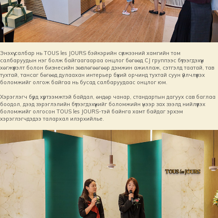
Энэхүү салбар нь TOUS les JOURS бэйкэрийн сүлжээний хамгийн том
салбаруудын нэг болж байгаагаараа онцлог бөгөөд CJ группээс бүтээгдэхүүн
хөгжүүлэлт болон бизнесийн зөвлөгөөгөөр дэмжин ажиллаж, сэтгэлд таатай, тав
тухтай, тансаг бөгөөд дулаахан интерьер бүхий орчинд тухтай суун үйлчлүүлэх
боломжийг олгож байгаа нь бусад салбаруудаас онцлог юм.
Хэрэглэгч бүрд хүртээмжтэй байдал, өндөр чанар, стандартын дагуух сав баглаа
боодол, дээд зэрэглэлийн бүтээгдэхүүнийг боломжийн үнээр зах зээлд нийлүүлэх
боломжийг олгосон TOUS les JOURS-тэй байнга хамт байдаг эрхэм
хэрэглэгчдэдээ талархал илэрхийлье.