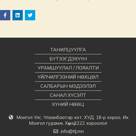
ТАНИЛЦУУЛГА
БҮТЭЭГДЭХҮҮН
УРАМШУУЛАЛ / ЛОЯАЛТИ
ҮЙЛЧИЛГЭЭНИЙ НӨХЦӨЛ
САЛБАРЫН МЭДЭЭЛЭЛ
САНАЛ ХҮСЭЛТ
ХҮНИЙ НӨӨЦ
Монгол Улс, Улаанбаатар хот, ХУД, 18-р хороо, Их
Монгол гудамж, Хүннү 2222 хороолол
info@tlj.mn