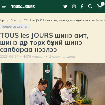
0
Нүүр
Блог
TOUS les JOURS шинэ амт, шинэ дүр төрх бүхий шинэ салбараа 
МЭДЭЭ МЭДЭЭЛЭЛ
TOUS les JOURS шинэ амт,
шинэ дүр төрх бүхий шинэ
салбараа нээлээ
2023-06-27
4476
уншсан
1
минут уншина