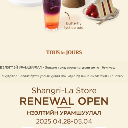
БЭЛЭГТЭЙ УРАМШУУЛАЛ - Зөвхөн танд зориулагдсан амтат бэлгүүд
Та худалдан авалт бүртээ урамшуулал авч, өдөр бүр шинэ амтат бэлгийг нээнэ.