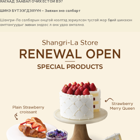
ЯАГААД ЗААВАЛ ОЧИХ ЁСТОЙ ВЭ?
ШИНЭ БҮТЭЭГДЭХҮҮН – Зөвхөн энэ салбарт
Шангри-Ла салбарын онцгой нээлтэд зориулсан тусгай жор бүхий шинэхэн
амттангуудыг зөвхөн эндээс л анх удаа амтална.