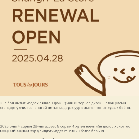
Энэ бол амтыг мэдрэх аялал. Орчин үеийн интерьер дизайн, олон улсын
стандарт үйлчилгээ, онцгой амтыг мэдрүүлэх уур амьсгал таныг хүлээж байна.
2025 оны 4 сарын 28-ны өдрөөс 5 сарын 4 хүртэл нээлтийн долоо хоногтоо
ОНЦГОЙ ХӨТӨЛБӨР
-ээр үйлчлүүлэгчиддээ гэнэтийн бэлэг барьна.