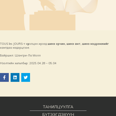
TOUS les JOURS-т хүрэлцэн ирээд
шинэ орчин, шинэ амт, шинэ мэдрэмжийг
хамтдаа мэдэрцгээе.
Байршил: Шангри-Ла Молл
Нээлтийн хөтөлбөр: 2025.04.28 – 05.04
ТАНИЛЦУУЛГА
БҮТЭЭГДЭХҮҮН