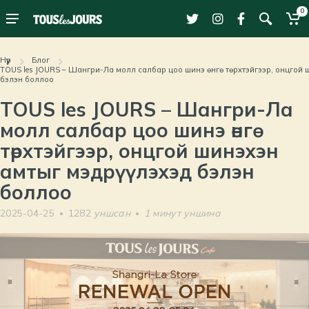
0
Нүүр
Блог
TOUS les JOURS – Шангри-Ла молл салбар цоо шинэ өнгө төрхтэйгээр, онцгой ш
бэлэн боллоо
TOUS les JOURS – Шангри-Ла
молл салбар цоо шинэ өнгө
төрхтэйгээр, онцгой шинэхэн
амтыг мэдрүүлэхэд бэлэн
боллоо
2025-04-25
1282
уншсан
1
минут уншина