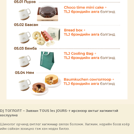
DJ ТОГЛОЛТ – Зөвхөн TOUS les JOURS-т ирсэнээр амтыг хөгжимтэй
хослуулна
Шинэлэг орчинд амтлаг хөгжмөөр аялах боломж. Хөгжим, нарийн боов хоёр
ийм сайхан зохицно гэж хэн мэдэх билээ.