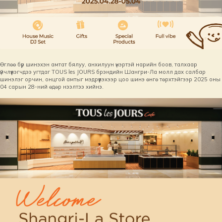
Өглөө бүр шинэхэн амтат бялуу, анхилуун үнэртэй нарийн боов, талхаар
үйчлүүлэгчдээ угтдаг TOUS les JOURS брэндийн Шангри-Ла молл дах салбар
шинэлэг орчин, онцгой амтыг мэдрүүлэхээр цоо шинэ өнгө төрхтэйгээр 2025 оны
04 сарын 28-ний өдөр нээлтээ хийнэ.