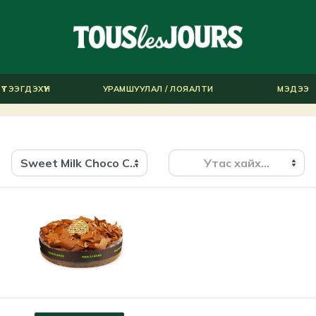
ҮТЭЭГДЭХҮҮН
УРАМШУУЛАЛ / ЛОЯАЛТИ
МЭДЭЭ
Sweet Milk Choco Cake #4
Утас хайх...