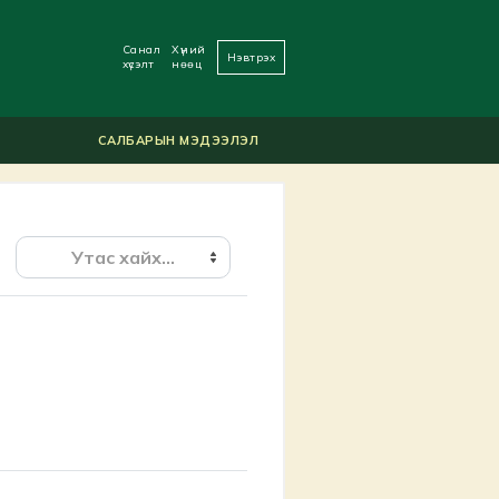
Санал
Хүний
Нэвтрэх
хүсэлт
нөөц
САЛБАРЫН МЭДЭЭЛЭЛ
Утас хайх...