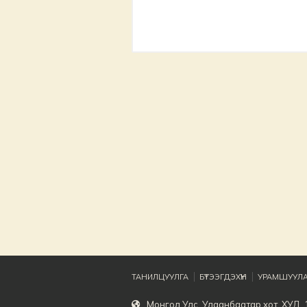
ТАНИЛЦУУЛГА
БҮТЭЭГДЭХҮҮН
УРАМШУУЛА
Монгол Улс, Улаанбаатар хот, ХУД, 1