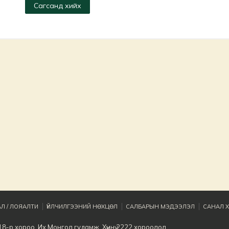
Сагсанд хийх
Л / ЛОЯАЛТИ
ҮЙЛЧИЛГЭЭНИЙ НӨХЦӨЛ
САЛБАРЫН МЭДЭЭЛЭЛ
САНАЛ Х
8-р хороо, Их Монгол гудамж, Хүннү 2222 хороолол