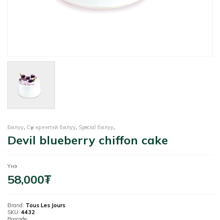
Бялуу
,
Сүүн кремтэй бялуу
,
Special бялуу
,
Devil blueberry chiffon cake
Үнэ
58,000
₮
Brand:
Tous Les Jours
SKU:
4432
Barcode: