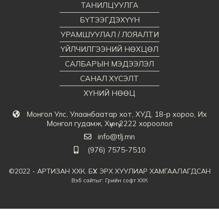
ТАНИЛЦУУЛГА
БҮТЭЭГДЭХҮҮН
УРАМШУУЛАЛ / ЛОЯАЛТИ
ҮЙЛЧИЛГЭЭНИЙ НӨХЦӨЛ
САЛБАРЫН МЭДЭЭЛЭЛ
САНАЛ ХҮСЭЛТ
ХҮНИЙ НӨӨЦ
Монгол Улс, Улаанбаатар хот, ХУД, 18-р хороо, Их
Монгол гудамж, Хүннү 2222 хороолол
info@tlj.mn
(976) 7575-7510
©2022 - АРТИЗАН ХХК. БҮХ ЭРХ ХУУЛИАР ХАМГААЛАГДСАН
Вэб сайт
ыг:
Грийн софт ХХК
Дуудлагын төв