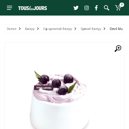
0
Эхлэл
Бялуу
Сүүн кремтэй бялуу
Special бялуу
Devil blueber