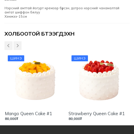
Нэрсний амттай йогурт кремээр бүрсэн, дотроо нэрсний чанамалтай
амтат шиффон бялуу
Хэмжээ-15см
Үзүүлэлтүүд
ХОЛБООТОЙ БҮТЭЭГДЭХҮҮН
ШИНЭ
ШИНЭ
Mango Queen Cake #1
Strawberry Queen Cake #1
80,000
₮
80,000
₮