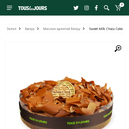
0
Эхлэл
Бялуу
Маслон кремтэй бялуу
Sweet Milk Choco Cake #4