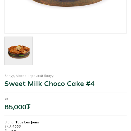
Бялуу
,
Маслон кремтэй бялуу
,
Sweet Milk Choco Cake #4
Үнэ
85,000
₮
Brand:
Tous Les Jours
SKU:
4003
Barcode: