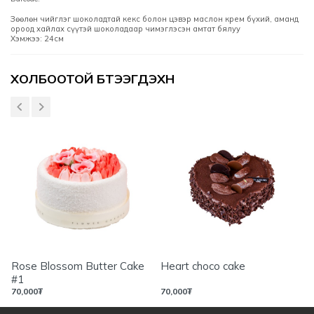
Зөөлөн чийглэг шоколадтай кекс болон цэвэр маслон крем бүхий, аманд
ороод хайлах сүүтэй шоколадаар чимэглэсэн амтат бялуу
Хэмжээ: 24см
Үзүүлэлтүүд
ХОЛБООТОЙ БҮТЭЭГДЭХҮҮН
Rose Blossom Butter Cake
Heart choco cake
#1
70,000
₮
70,000
₮