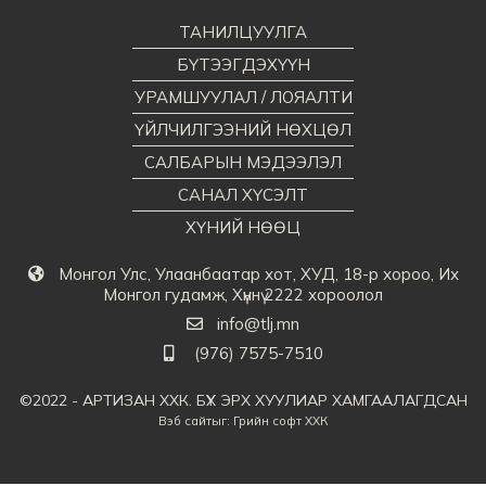
ТАНИЛЦУУЛГА
БҮТЭЭГДЭХҮҮН
УРАМШУУЛАЛ / ЛОЯАЛТИ
ҮЙЛЧИЛГЭЭНИЙ НӨХЦӨЛ
САЛБАРЫН МЭДЭЭЛЭЛ
САНАЛ ХҮСЭЛТ
ХҮНИЙ НӨӨЦ
Монгол Улс, Улаанбаатар хот, ХУД, 18-р хороо, Их
Монгол гудамж, Хүннү 2222 хороолол
info@tlj.mn
(976) 7575-7510
©2022 - АРТИЗАН ХХК. БҮХ ЭРХ ХУУЛИАР ХАМГААЛАГДСАН
Вэб сайт
ыг:
Грийн софт ХХК
Дуудлагын төв