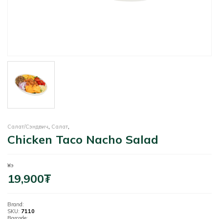
Салат/Сэндвич
,
Салат
,
Chicken Taco Nacho Salad
Үнэ
19,900
₮
Brand:
SKU:
7110
Barcode: