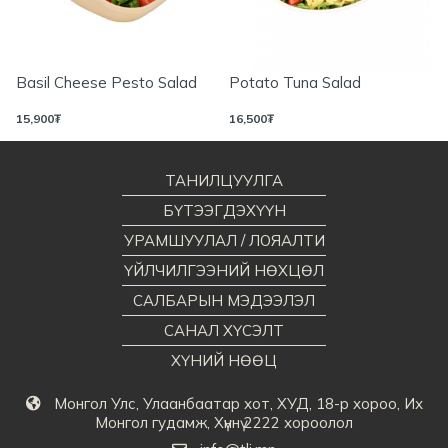
Basil Cheese Pesto Salad
Potato Tuna Salad
15,900
₮
16,500
₮
ТАНИЛЦУУЛГА
БҮТЭЭГДЭХҮҮН
УРАМШУУЛАЛ / ЛОЯАЛТИ
ҮЙЛЧИЛГЭЭНИЙ НӨХЦӨЛ
САЛБАРЫН МЭДЭЭЛЭЛ
САНАЛ ХҮСЭЛТ
ХҮНИЙ НӨӨЦ
Монгол Улс, Улаанбаатар хот, ХУД, 18-р хороо, Их
Монгол гудамж, Хүннү 2222 хороолол