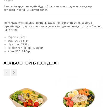
4 төрлийн эрүүл мэндийн будаа болон мексик халуун чинжүүгээр
амталсан тахианы махтай салат.
Мексик халуун чинжүү, тахианы цээж мах, салат навч, айсберг, 4
төрлийн будаа, хүрэн сонгино, эрдэнэшиш, үрлэн помидор, гоуда бяслаг,
начо чипс.
Уураг: 28.4гр
Өөх тос: 36.8гр
Нүүрс ус: 24.6гр
Тэжээллэг чанар: 415ккал
Жин: 280+/-10гр
Үзүүлэлтүүд
ХОЛБООТОЙ БҮТЭЭГДЭХҮҮН