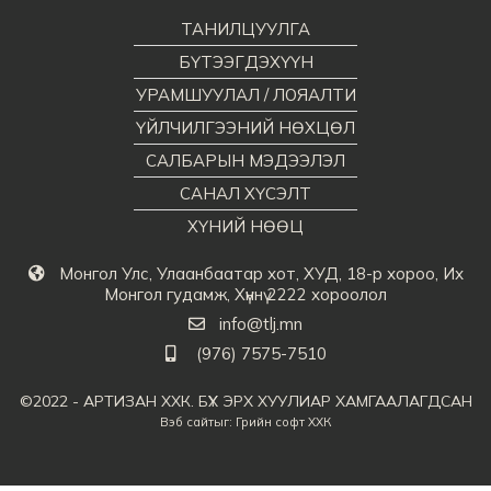
ТАНИЛЦУУЛГА
БҮТЭЭГДЭХҮҮН
УРАМШУУЛАЛ / ЛОЯАЛТИ
ҮЙЛЧИЛГЭЭНИЙ НӨХЦӨЛ
САЛБАРЫН МЭДЭЭЛЭЛ
САНАЛ ХҮСЭЛТ
ХҮНИЙ НӨӨЦ
Монгол Улс, Улаанбаатар хот, ХУД, 18-р хороо, Их
Монгол гудамж, Хүннү 2222 хороолол
info@tlj.mn
(976) 7575-7510
©2022 - АРТИЗАН ХХК. БҮХ ЭРХ ХУУЛИАР ХАМГААЛАГДСАН
Вэб сайт
ыг:
Грийн софт ХХК
Дуудлагын төв