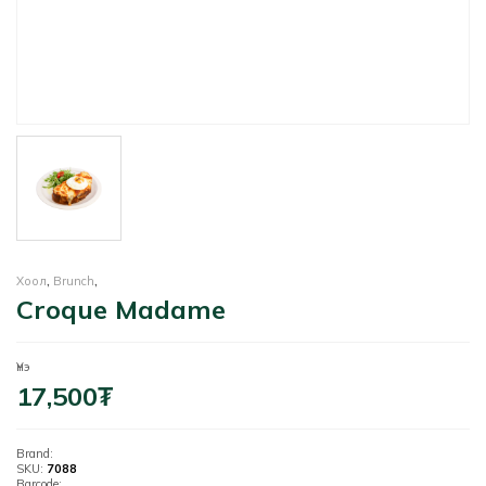
Хоол
,
Brunch
,
Croque Madame
Үнэ
17,500
₮
Brand:
SKU:
7088
Barcode: