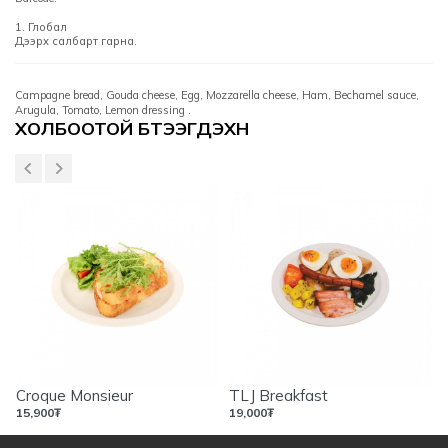
1. Глобал
Дээрх салбарт гарна.
Campagne bread, Gouda cheese, Egg, Mozzarella cheese, Ham, Bechamel sauce,
Arugula, Tomato, Lemon dressing .
Үзүүлэлтүүд
ХОЛБООТОЙ БҮТЭЭГДЭХҮҮН
Croque Monsieur
TLJ Breakfast
15,900
₮
19,000
₮