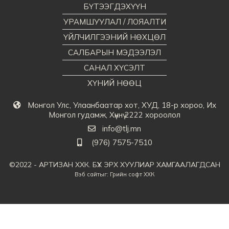
БҮТЭЭГДЭХҮҮН
УРАМШУУЛАЛ / ЛОЯАЛТИ
ҮЙЛЧИЛГЭЭНИЙ НӨХЦӨЛ
САЛБАРЫН МЭДЭЭЛЭЛ
САНАЛ ХҮСЭЛТ
ХҮНИЙ НӨӨЦ
Монгол Улс, Улаанбаатар хот, ХУД, 18-р хороо, Их
Монгол гудамж, Хүннү 2222 хороолол
info@tlj.mn
(976) 7575-7510
©2022 - АРТИЗАН ХХК. БҮХ ЭРХ ХУУЛИАР ХАМГААЛАГДСАН
Вэб сайт
ыг:
Грийн софт ХХК
Дуудлагын төв