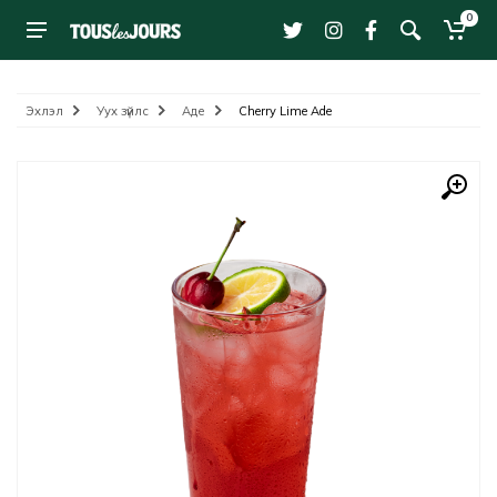
0
Эхлэл
Уух зүйлс
Аде
Cherry Lime Ade