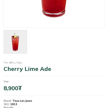
Уух зүйлс
,
Аде
,
Cherry Lime Ade
Үнэ
8,900
₮
Brand:
Tous Les Jours
SKU:
1813
Barcode: