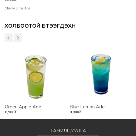
Cherry Lime Ade
Үзүүлэлтүүд
ХОЛБООТОЙ БҮТЭЭГДЭХҮҮН
Green Apple Ade
Blue Lemon Ade
8,900
₮
8,900
₮
ТАНИЛЦУУЛГА