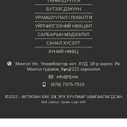
ТАНИЛЦУУЛГА
БҮТЭЭГДЭХҮҮН
УРАМШУУЛАЛ / ЛОЯАЛТИ
ҮЙЛЧИЛГЭЭНИЙ НӨХЦӨЛ
САЛБАРЫН МЭДЭЭЛЭЛ
САНАЛ ХҮСЭЛТ
ХҮНИЙ НӨӨЦ
Монгол Улс, Улаанбаатар хот, ХУД, 18-р хороо, Их
Монгол гудамж, Хүннү 2222 хороолол
info@tlj.mn
(976) 7575-7510
©2022 - АРТИЗАН ХХК. БҮХ ЭРХ ХУУЛИАР ХАМГААЛАГДСАН
Вэб сайт
ыг:
Грийн софт ХХК
Дуудлагын төв