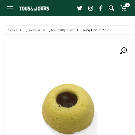
0
Эхлэл
Дессерт
Донат&Крокет
Ring Donut Plain