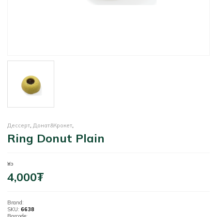
Дессерт
,
Донат&Крокет
,
Ring Donut Plain
Үнэ
4,000
₮
Brand:
SKU:
6638
Barcode: