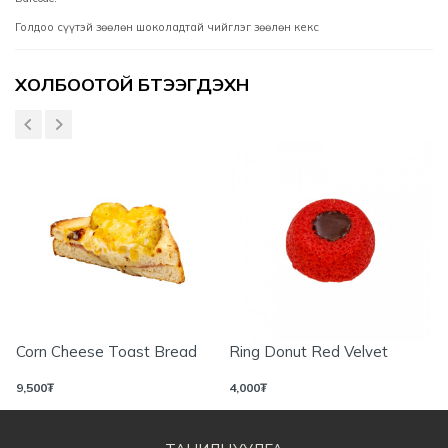
Голдоо сүүтэй зөөлөн шоколадтай чийглэг зөөлөн кекс
Үзүүлэлтүүд
ХОЛБООТОЙ БҮТЭЭГДЭХҮҮН
Corn Cheese Toast Bread
Ring Donut Red Velvet
9,500
₮
4,000
₮