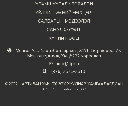
УРАМШУУЛАЛ / ЛОЯАЛТИ
ҮЙЛЧИЛГЭЭНИЙ НӨХЦӨЛ
САЛБАРЫН МЭДЭЭЛЭЛ
САНАЛ ХҮСЭЛТ
ХҮНИЙ НӨӨЦ
Монгол Улс, Улаанбаатар хот, ХУД, 18-р хороо, Их
Монгол гудамж, Хүннү 2222 хороолол
info@tlj.mn
(976) 7575-7510
©2022 - АРТИЗАН ХХК. БҮХ ЭРХ ХУУЛИАР ХАМГААЛАГДСАН
Вэб сайт
ыг:
Грийн софт ХХК
Дуудлагын төв