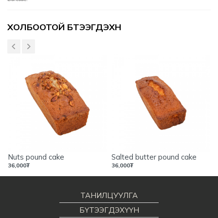
Үзүүлэлтүүд
ХОЛБООТОЙ БҮТЭЭГДЭХҮҮН
Nuts pound cake
Salted butter pound cake
36,000
₮
36,000
₮
ТАНИЛЦУУЛГА
БҮТЭЭГДЭХҮҮН