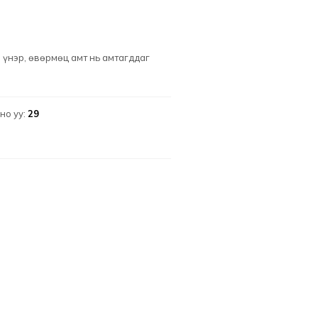
үнэр, өвөрмөц амт нь амтагддаг
но уу:
29