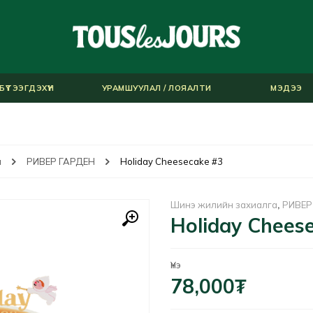
БҮТЭЭГДЭХҮҮН
УРАМШУУЛАЛ / ЛОЯАЛТИ
МЭДЭЭ
а
РИВЕР ГАРДЕН
Holiday Cheesecake #3
Шинэ жилийн захиалга
,
РИВЕР
Holiday Chees
Үнэ
78,000
₮