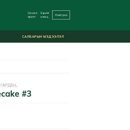
Санал
Хүний
Нэвтрэх
хүсэлт
нөөц
САЛБАРЫН МЭДЭЭЛЭЛ
 ГАРДЕН
,
ecake #3