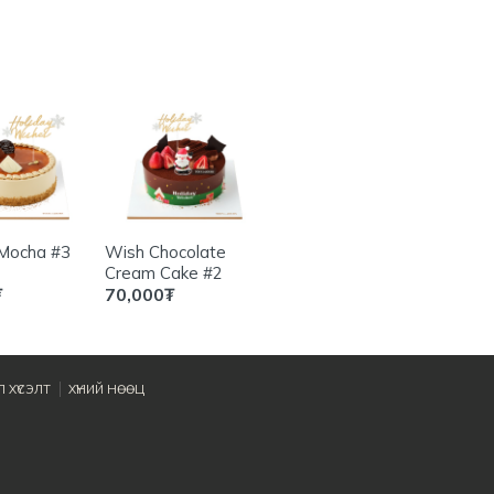
 Mocha #3
Wish Chocolate
Holiday wish candle
Sweet
Cream Cake #2
Cake
₮
70,000
₮
75,000
₮
70,0
 ХҮСЭЛТ
ХҮНИЙ НӨӨЦ