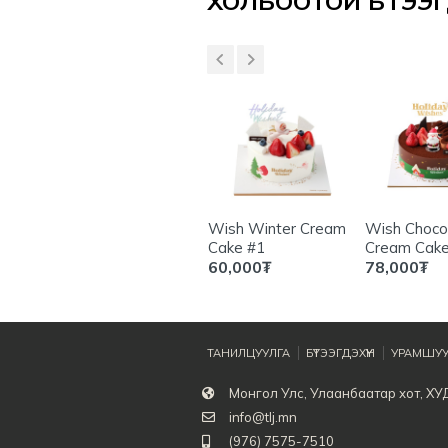
ХОЛБООТОЙ БҮТЭЭГД
Red Berry cake #1
Wish Winter Cream
Wish Choco
amisu
Cake #1
Cream Cake
70,000
₮
60,000
₮
78,000
₮
ТАНИЛЦУУЛГА
БҮТЭЭГДЭХҮҮН
УРАМШУУ
Монгол Улс, Улаанбаатар хот, ХУ
info@tlj.mn
(976) 7575-7510