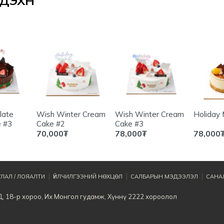
ЭХҮҮН
late
Wish Winter Cream
Wish Winter Cream
Holiday
 #3
Cake #2
Cake #3
70,000
₮
78,000
₮
78,000
ЛАЛ / ЛОЯАЛТИ
ҮЙЛЧИЛГЭЭНИЙ НӨХЦӨЛ
САЛБАРЫН МЭДЭЭЛЭЛ
САНАЛ
Д, 18-р хороо, Их Монгол гудамж, Хүннү 2222 хороолол