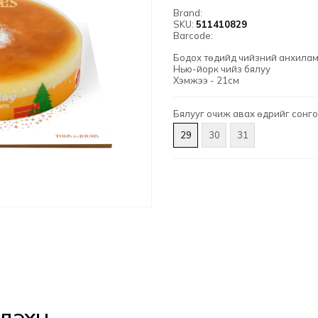
Brand:
SKU:
511410829
Barcode:
Бодох төдийд чийзний анхилам 
Нью-йорк чийз бялуу
Хэмжээ - 21см
Бялууг очиж авах өдрийг сонго
29
30
31