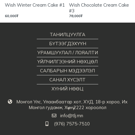
Wish Winter Cream Cake #1
Wish Chocolate Cream Cake
#3
60,000
₮
78,000
₮
ТАНИЛЦУУЛГА
БҮТЭЭГДЭХҮҮН
УРАМШУУЛАЛ / ЛОЯАЛТИ
ҮЙЛЧИЛГЭЭНИЙ НӨХЦӨЛ
САЛБАРЫН МЭДЭЭЛЭЛ
САНАЛ ХҮСЭЛТ
ХҮНИЙ НӨӨЦ
Монгол Улс, Улаанбаатар хот, ХУД, 18-р хороо, Их
Монгол гудамж, Хүннү 2222 хороолол
info@tlj.mn
(976) 7575-7510