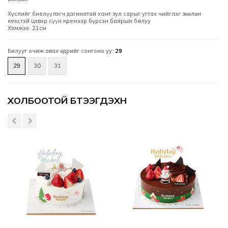
Хүслийг биелүүлэгч дагинатай хамт зул сарыг угтах чийглэг зөөлөн
кекстэй цэвэр сүүн кремээр бүрсэн баярын бялуу
Хэмжээ: 21см
Бялууг очиж авах өдрийг сонгоно уу:
29
29
30
31
Үзүүлэлтүүд
ХОЛБООТОЙ БҮТЭЭГДЭХҮҮН