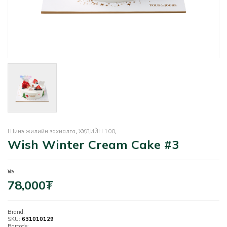
Шинэ жилийн захиалга
,
ХҮҮХДИЙН 100
,
Wish Winter Cream Cake #3
Үнэ
78,000
₮
Brand:
SKU:
631010129
Barcode: