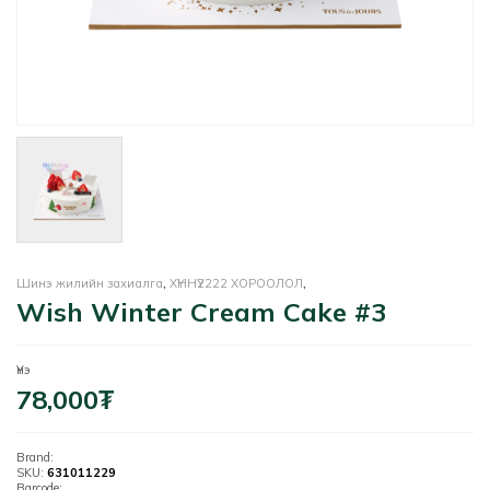
Шинэ жилийн захиалга
,
ХҮННҮ2222 ХОРООЛОЛ
,
Wish Winter Cream Cake #3
Үнэ
78,000
₮
Brand:
SKU:
631011229
Barcode: