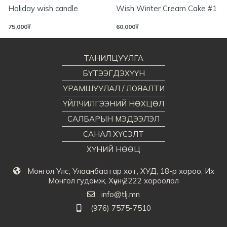
Holiday wish candle
Wish Winter Cream Cake #1
75,000
₮
60,000
₮
ТАНИЛЦУУЛГА
БҮТЭЭГДЭХҮҮН
УРАМШУУЛАЛ / ЛОЯАЛТИ
ҮЙЛЧИЛГЭЭНИЙ НӨХЦӨЛ
САЛБАРЫН МЭДЭЭЛЭЛ
САНАЛ ХҮСЭЛТ
ХҮНИЙ НӨӨЦ
Монгол Улс, Улаанбаатар хот, ХУД, 18-р хороо, Их
Монгол гудамж, Хүннү 2222 хороолол
info@tlj.mn
(976) 7575-7510