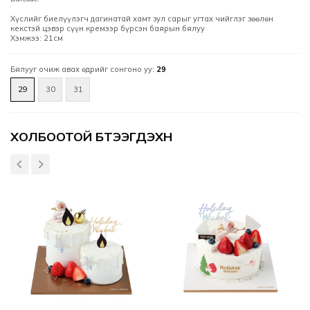
Хүслийг биелүүлэгч дагинатай хамт зул сарыг угтах чийглэг зөөлөн
кекстэй цэвэр сүүн кремээр бүрсэн баярын бялуу
Хэмжээ: 21см
Бялууг очиж авах өдрийг сонгоно уу:
29
29
30
31
Үзүүлэлтүүд
ХОЛБООТОЙ БҮТЭЭГДЭХҮҮН