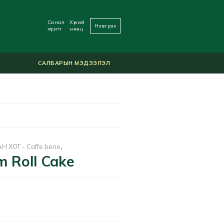
Санал
Хүний
Нэвтрэх
хүсэлт
нөөц
САЛБАРЫН МЭДЭЭЛЭЛ
 ХОТ - Caffe bene
,
m Roll Cake