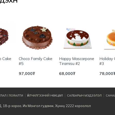
ЭХҮҮН
o Cake
Choco Family Cake
Happy Mascarpone
Holiday
#5
Tiramisu #2
#3
97,000
₮
68,000
₮
78,000
ЛАЛ / ЛОЯАЛТИ
ҮЙЛЧИЛГЭЭНИЙ НӨХЦӨЛ
САЛБАРЫН МЭДЭЭЛЭЛ
САНАЛ
Д, 18-р хороо, Их Монгол гудамж, Хүннү 2222 хороолол