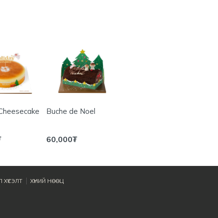
 Cheesecake
Buche de Noel
Holiday Cookie
Holid
Cheese Mousse
Cake #2
₮
60,000
₮
70,000
₮
78,0
 ХҮСЭЛТ
ХҮНИЙ НӨӨЦ