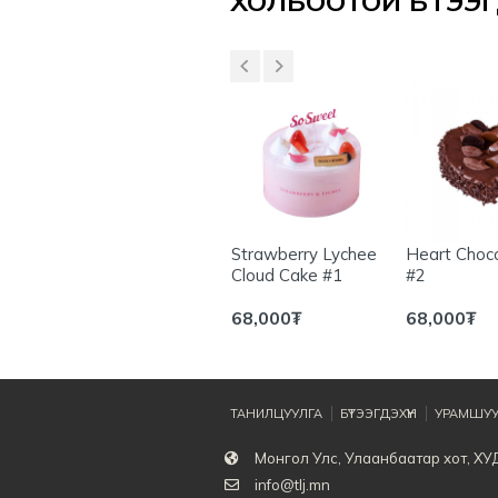
ХОЛБООТОЙ БҮТЭЭГД
Yuzu Castella
Strawberry Lychee
Heart Choc
Cloud Cake #1
#2
42,000
₮
68,000
₮
68,000
₮
ТАНИЛЦУУЛГА
БҮТЭЭГДЭХҮҮН
УРАМШУУ
Монгол Улс, Улаанбаатар хот, ХУ
info@tlj.mn