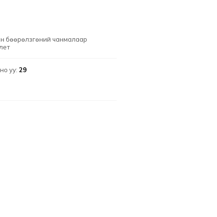
лон бөөрөлзгөний чанмалаар
лет
но уу:
29