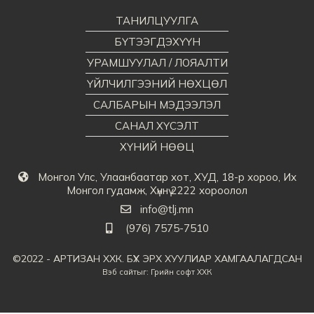
ТАНИЛЦУУЛГА
БҮТЭЭГДЭХҮҮН
УРАМШУУЛАЛ / ЛОЯАЛТИ
ҮЙЛЧИЛГЭЭНИЙ НӨХЦӨЛ
САЛБАРЫН МЭДЭЭЛЭЛ
САНАЛ ХҮСЭЛТ
ХҮНИЙ НӨӨЦ
Монгол Улс, Улаанбаатар хот, ХУД, 18-р хороо, Их
Монгол гудамж, Хүннү 2222 хороолол
info@tlj.mn
(976) 7575-7510
©2022 - АРТИЗАН ХХК. БҮХ ЭРХ ХУУЛИАР ХАМГААЛАГДСАН
Вэб сайт
ыг:
Грийн софт ХХК
Дуудлагын төв