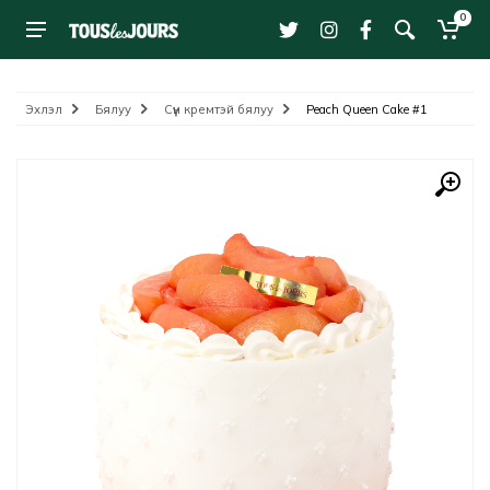
0
Эхлэл
Бялуу
Сүүн кремтэй бялуу
Peach Queen Cake #1