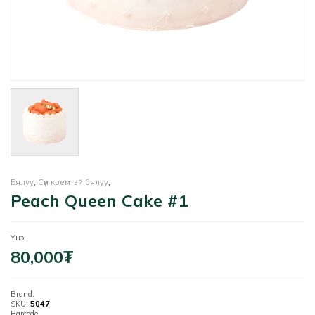
Бялуу
,
Сүүн кремтэй бялуу
,
Peach Queen Cake #1
Үнэ
80,000
₮
Brand:
SKU:
5047
Barcode: