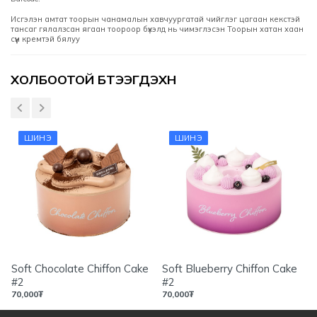
Исгэлэн амтат тоорын чанамалын хавчуургатай чийглэг цагаан кекстэй
тансаг гялалзсан ягаан тоороор бүхэлд нь чимэглэсэн Тоорын хатан хаан
сүүн кремтэй бялуу
Үзүүлэлтүүд
ХОЛБООТОЙ БҮТЭЭГДЭХҮҮН
ШИНЭ
ШИНЭ
Soft Chocolate Chiffon Cake
Soft Blueberry Chiffon Cake
#2
#2
70,000
₮
70,000
₮