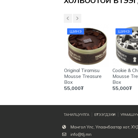
ХОЛБООТОЙ БҮТЭЭГД
ШИНЭ
ШИНЭ
erry
Vanilla choco heart
Original Tiramisu
Cookie & C
cake
Mousse Treasure
Mousse Tre
Box
Box
60,000
₮
55,000
₮
55,000
₮
ТАНИЛЦУУЛГА
БҮТЭЭГДЭХҮҮН
УРАМШУУ
Монгол Улс, Улаанбаатар хот, ХУ
info@tlj.mn