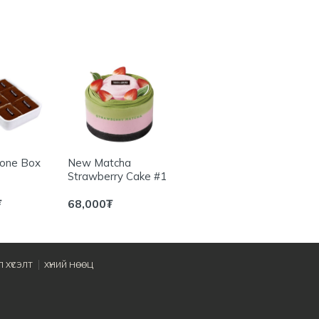
ШИ
one Box
New Matcha
New All Star Cake
Haza
Strawberry Cake #1
#2
cake 
₮
68,000
₮
75,000
₮
80,0
 ХҮСЭЛТ
ХҮНИЙ НӨӨЦ