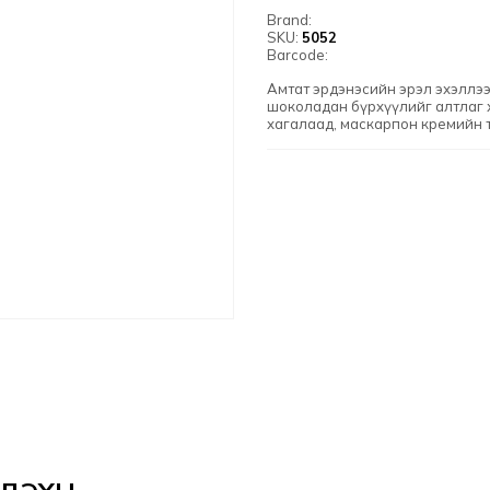
Brand:
SKU:
5052
Barcode:
Амтат эрдэнэсийн эрэл эхэллээ
шоколадан бүрхүүлийг алтлаг 
хагалаад, маскарпон кремийн 