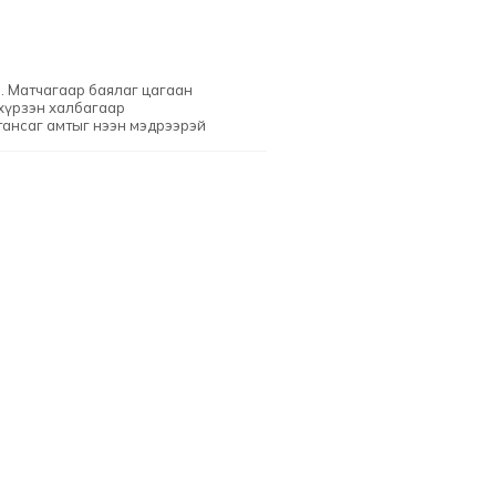
. Матчагаар баялаг цагаан
хүрзэн халбагаар
тансаг амтыг нээн мэдрээрэй