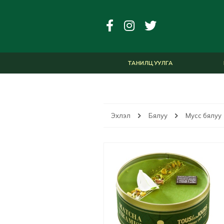
ТАНИЛЦУУЛГА
Эхлэл
Бялуу
Мусс бялуу