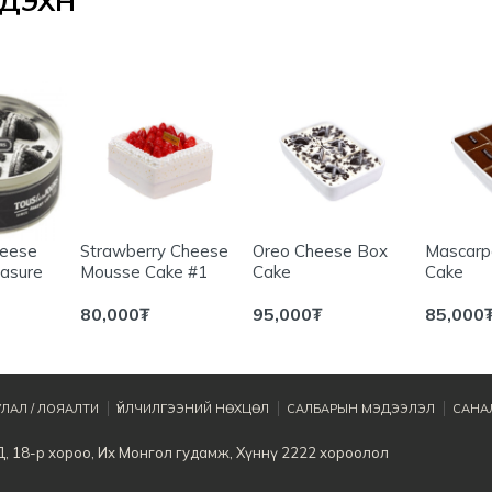
ЭХҮҮН
heese
Strawberry Cheese
Oreo Cheese Box
Mascarp
asure
Mousse Cake #1
Cake
Cake
80,000
₮
95,000
₮
85,000
ЛАЛ / ЛОЯАЛТИ
ҮЙЛЧИЛГЭЭНИЙ НӨХЦӨЛ
САЛБАРЫН МЭДЭЭЛЭЛ
САНАЛ
Д, 18-р хороо, Их Монгол гудамж, Хүннү 2222 хороолол