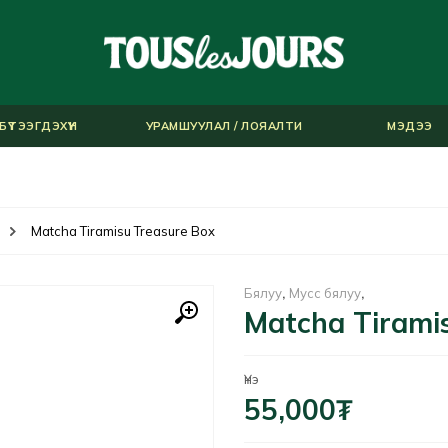
БҮТЭЭГДЭХҮҮН
УРАМШУУЛАЛ / ЛОЯАЛТИ
МЭДЭЭ
Matcha Tiramisu Treasure Box
Бялуу
,
Мусс бялуу
,
Matcha Tirami
Үнэ
55,000
₮