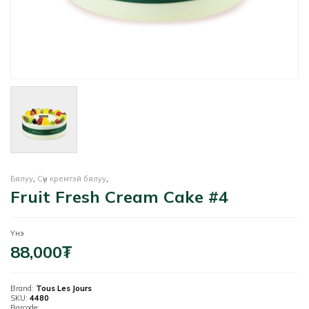
Бялуу
,
Сүүн кремтэй бялуу
,
Fruit Fresh Cream Cake #4
Үнэ
88,000
₮
Brand:
Tous Les Jours
SKU:
4480
Barcode: