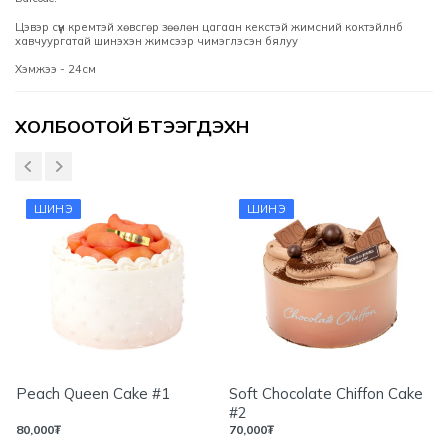
Цэвэр сүүн кремтэй хөвсгөр зөөлөн цагаан кекстэй жимсний коктэйлнб
хавчуургатай шинэхэн жимсээр чимэглэсэн бялуу
Хэмжээ - 24см
Үзүүлэлтүүд
ХОЛБООТОЙ БҮТЭЭГДЭХҮҮН
ШИНЭ
ШИНЭ
Peach Queen Cake #1
Soft Chocolate Chiffon Cake
#2
80,000
₮
70,000
₮