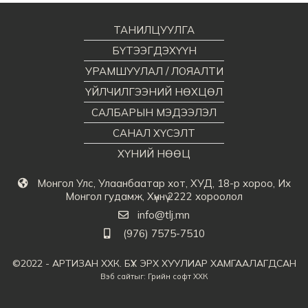
ТАНИЛЦУУЛГА
БҮТЭЭГДЭХҮҮН
УРАМШУУЛАЛ / ЛОЯАЛТИ
ҮЙЛЧИЛГЭЭНИЙ НӨХЦӨЛ
САЛБАРЫН МЭДЭЭЛЭЛ
САНАЛ ХҮСЭЛТ
ХҮНИЙ НӨӨЦ
Монгол Улс, Улаанбаатар хот, ХУД, 18-р хороо, Их
Монгол гудамж, Хүннү 2222 хороолол
info@tlj.mn
(976) 7575-7510
©2022 - АРТИЗАН ХХК. БҮХ ЭРХ ХУУЛИАР ХАМГААЛАГДСАН
Вэб сайт
ыг:
Грийн софт ХХК
Дуудлагын төв