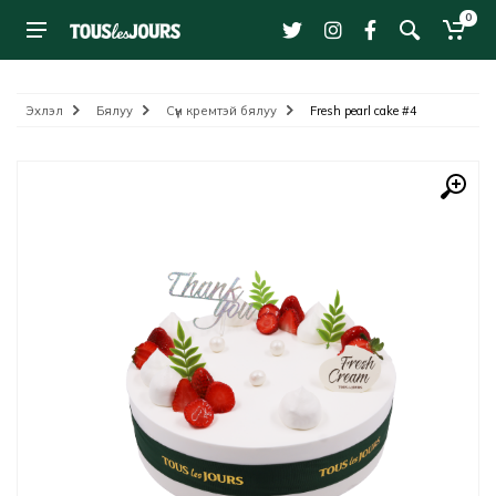
0
Эхлэл
Бялуу
Сүүн кремтэй бялуу
Fresh pearl cake #4