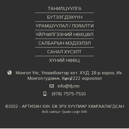
ТАНИЛЦУУЛГА
БҮТЭЭГДЭХҮҮН
УРАМШУУЛАЛ / ЛОЯАЛТИ
ҮЙЛЧИЛГЭЭНИЙ НӨХЦӨЛ
САЛБАРЫН МЭДЭЭЛЭЛ
САНАЛ ХҮСЭЛТ
ХҮНИЙ НӨӨЦ
Монгол Улс, Улаанбаатар хот, ХУД, 18-р хороо, Их
Монгол гудамж, Хүннү 2222 хороолол
info@tlj.mn
(976) 7575-7510
©2022 - АРТИЗАН ХХК. БҮХ ЭРХ ХУУЛИАР ХАМГААЛАГДСАН
Вэб сайт
ыг:
Грийн софт ХХК
Дуудлагын төв