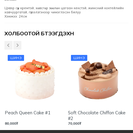
Цэвэр сүүн кремтэй, хөвсгөр зөөлөн цагаан кекстэй, жимсний коктейлийн
хавчуургатай, гүзээлзгэнээр чимэглэсэн бялуу
Хэмжээ: 24см
Үзүүлэлтүүд
ХОЛБООТОЙ БҮТЭЭГДЭХҮҮН
ШИНЭ
ШИНЭ
Peach Queen Cake #1
Soft Chocolate Chiffon Cake
#2
80,000
₮
70,000
₮