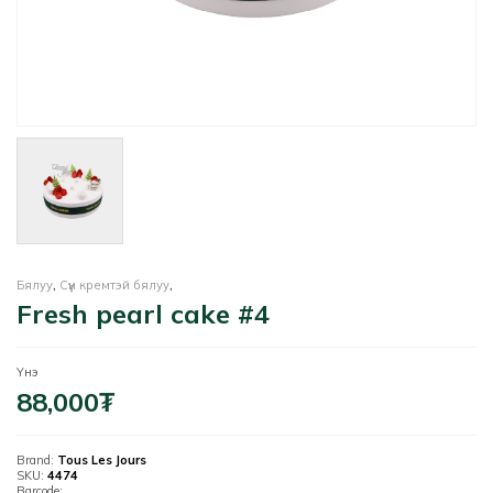
Бялуу
,
Сүүн кремтэй бялуу
,
Fresh pearl cake #4
Үнэ
88,000
₮
Brand:
Tous Les Jours
SKU:
4474
Barcode: