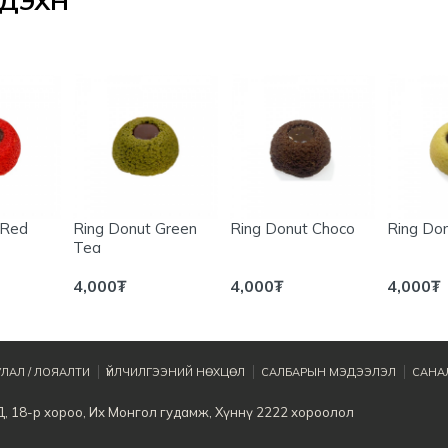
ЭХҮҮН
 Red
Ring Donut Green
Ring Donut Choco
Ring Don
Tea
4,000
₮
4,000
₮
4,000
₮
ЛАЛ / ЛОЯАЛТИ
ҮЙЛЧИЛГЭЭНИЙ НӨХЦӨЛ
САЛБАРЫН МЭДЭЭЛЭЛ
САНАЛ
Д, 18-р хороо, Их Монгол гудамж, Хүннү 2222 хороолол