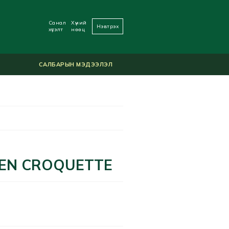
Санал
Хүний
Нэвтрэх
хүсэлт
нөөц
САЛБАРЫН МЭДЭЭЛЭЛ
KEN CROQUETTE