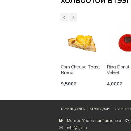
ХОЛБООТОЙ БҮТЭЭГД
t
Mixed croquette
Corn Cheese Toast
Ring Donut
Bread
Velvet
7,000
₮
9,500
₮
4,000
₮
ТАНИЛЦУУЛГА
БҮТЭЭГДЭХҮҮН
УРАМШУУ
Монгол Улс, Улаанбаатар хот, ХУ
info@tlj.mn