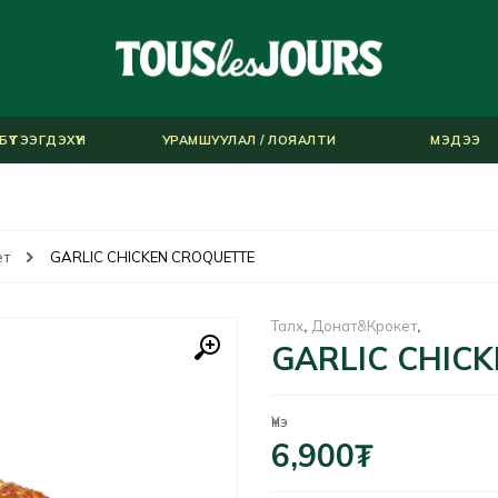
БҮТЭЭГДЭХҮҮН
УРАМШУУЛАЛ / ЛОЯАЛТИ
МЭДЭЭ
ет
GARLIC CHICKEN CROQUETTE
Талх
,
Донат&Крокет
,
GARLIC CHIC
Үнэ
6,900
₮