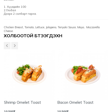
1. Хүүхдийн 100
2.Глобал
Дээрх 2 салбарт гарна.
Chicken Breast, Tomato, Lettuce, Jalapeno, Teriyaki Sauce, Mayo, Mozzarella
Cheese.
Үзүүлэлтүүд
ХОЛБООТОЙ БҮТЭЭГДЭХҮҮН
Shrimp Omelet Toast
Bacon Omelet Toast
10,500
₮
10,500
₮