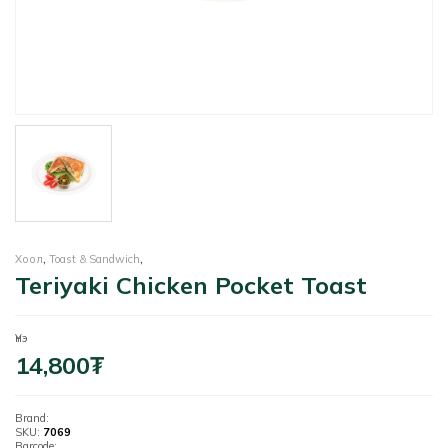
Хоол
,
Toast & Sandwich
,
Teriyaki Chicken Pocket Toast
Үнэ
14,800
₮
Brand:
SKU:
7069
Barcode: