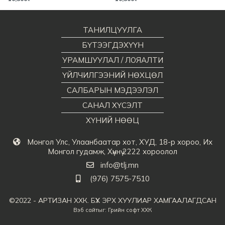
ТАНИЛЦУУЛГА
БҮТЭЭГДЭХҮҮН
УРАМШУУЛАЛ / ЛОЯАЛТИ
ҮЙЛЧИЛГЭЭНИЙ НӨХЦӨЛ
САЛБАРЫН МЭДЭЭЛЭЛ
САНАЛ ХҮСЭЛТ
ХҮНИЙ НӨӨЦ
Монгол Улс, Улаанбаатар хот, ХУД, 18-р хороо, Их
Монгол гудамж, Хүннү 2222 хороолол
info@tlj.mn
(976) 7575-7510
©2022 - АРТИЗАН ХХК. БҮХ ЭРХ ХУУЛИАР ХАМГААЛАГДСАН
Вэб сайт
ыг:
Грийн софт ХХК
Дуудлагын төв