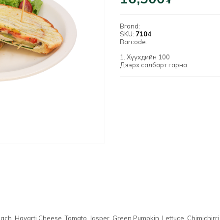
Brand:
SKU:
7104
Barcode:
1. Хүүхдийн 100
Дээрх салбарт гарна.
ch, Havarti Cheese, Tomato, Jasper, Green Pumpkin, Lettuce, Chimichirri 