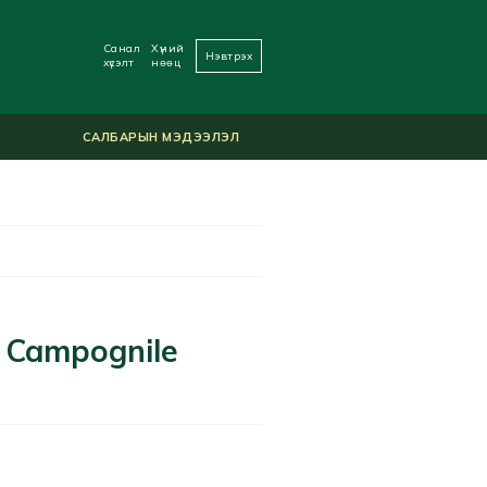
Санал
Хүний
Нэвтрэх
хүсэлт
нөөц
САЛБАРЫН МЭДЭЭЛЭЛ
n Campognile