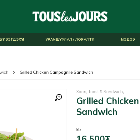
БҮТЭЭГДЭХҮҮН
УРАМШУУЛАЛ / ЛОЯАЛТИ
МЭДЭЭ
wich
Grilled Chicken Campognile Sandwich
Хоол
,
Toast & Sandwich
,
Grilled Chicke
Sandwich
Үнэ
16,500
₮