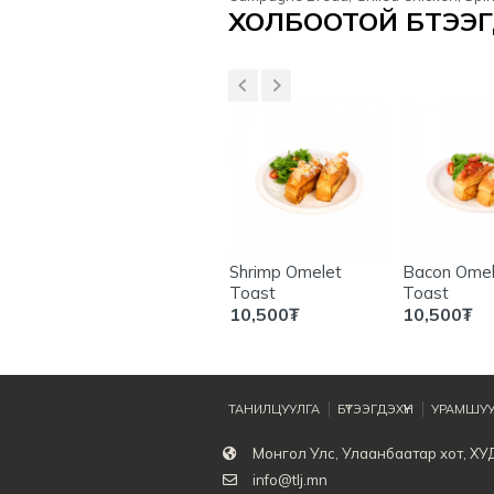
Үзүүлэлтүүд
ХОЛБООТОЙ БҮТЭЭГД
heese
Teriyaki Chicken
Shrimp Omelet
Bacon Omel
Pocket Toast
Toast
Toast
14,800
₮
10,500
₮
10,500
₮
ТАНИЛЦУУЛГА
БҮТЭЭГДЭХҮҮН
УРАМШУУ
Монгол Улс, Улаанбаатар хот, ХУ
info@tlj.mn