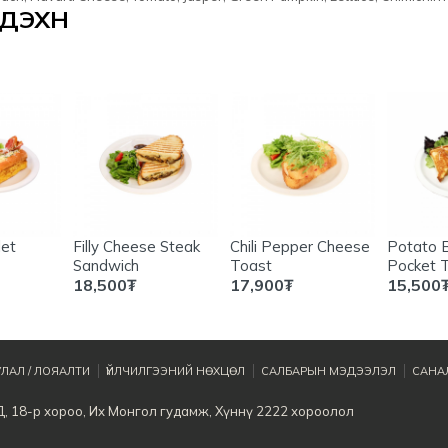
ЭХҮҮН
et
Filly Cheese Steak
Chili Pepper Cheese
Potato 
Sandwich
Toast
Pocket 
18,500
₮
17,900
₮
15,500
ЛАЛ / ЛОЯАЛТИ
ҮЙЛЧИЛГЭЭНИЙ НӨХЦӨЛ
САЛБАРЫН МЭДЭЭЛЭЛ
САНАЛ
Д, 18-р хороо, Их Монгол гудамж, Хүннү 2222 хороолол