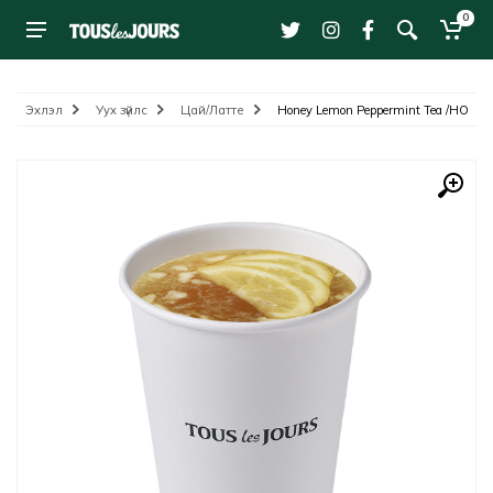
0
Эхлэл
Уух зүйлс
Цай/Латте
Honey Lemon Peppermint Tea /HOT/