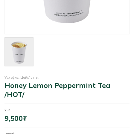
Уух зүйлс
,
Цай/Латте
,
Honey Lemon Peppermint Tea
/HOT/
Үнэ
9,500
₮