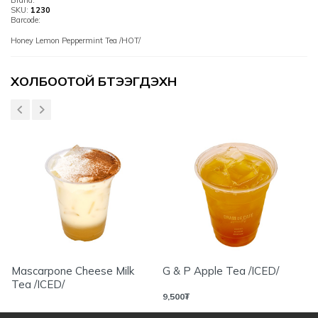
Brand:
SKU:
1230
Barcode:
Honey Lemon Peppermint Tea /HOT/
Үзүүлэлтүүд
ХОЛБООТОЙ БҮТЭЭГДЭХҮҮН
Mascarpone Cheese Milk
G & P Apple Tea /ICED/
Tea /ICED/
9,500
₮