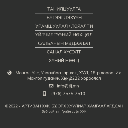
ТАНИЛЦУУЛГА
БҮТЭЭГДЭХҮҮН
УРАМШУУЛАЛ / ЛОЯАЛТИ
ҮЙЛЧИЛГЭЭНИЙ НӨХЦӨЛ
САЛБАРЫН МЭДЭЭЛЭЛ
САНАЛ ХҮСЭЛТ
ХҮНИЙ НӨӨЦ
Монгол Улс, Улаанбаатар хот, ХУД, 18-р хороо, Их
Монгол гудамж, Хүннү 2222 хороолол
info@tlj.mn
(976) 7575-7510
©2022 - АРТИЗАН ХХК. БҮХ ЭРХ ХУУЛИАР ХАМГААЛАГДСАН
Вэб сайт
ыг:
Грийн софт ХХК
Дуудлагын төв