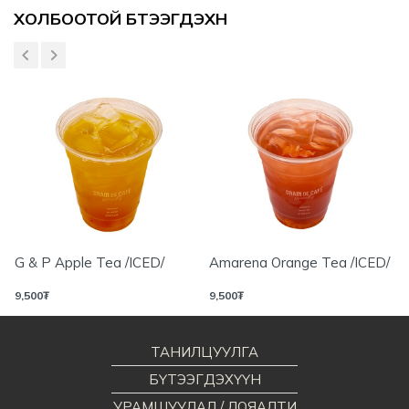
Үзүүлэлтүүд
ХОЛБООТОЙ БҮТЭЭГДЭХҮҮН
G & P Apple Tea /ICED/
Amarena Orange Tea /ICED/
9,500
₮
9,500
₮
ТАНИЛЦУУЛГА
БҮТЭЭГДЭХҮҮН
УРАМШУУЛАЛ / ЛОЯАЛТИ