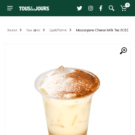
0
Эхлэл
Уух зүйлс
Цай/Латте
Mascarpone Cheese Milk Tea /ICED/