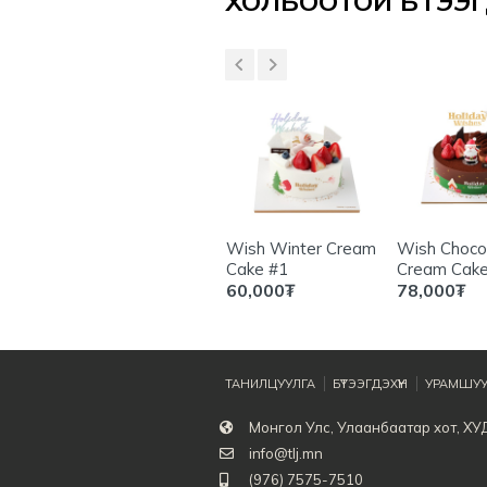
ХОЛБООТОЙ БҮТЭЭГД
pone
Mascarpone
Wish Winter Cream
Wish Choco
Strawberry Tiramisu
Cake #1
Cream Cake
70,000
₮
60,000
₮
78,000
₮
ТАНИЛЦУУЛГА
БҮТЭЭГДЭХҮҮН
УРАМШУУ
Монгол Улс, Улаанбаатар хот, ХУ
info@tlj.mn
(976) 7575-7510