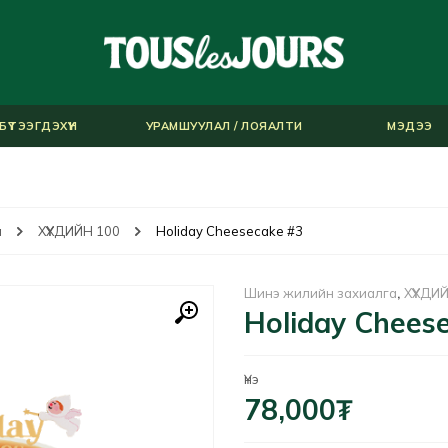
БҮТЭЭГДЭХҮҮН
УРАМШУУЛАЛ / ЛОЯАЛТИ
МЭДЭЭ
а
ХҮҮХДИЙН 100
Holiday Cheesecake #3
Шинэ жилийн захиалга
,
ХҮҮХДИ
Holiday Chees
Үнэ
78,000
₮