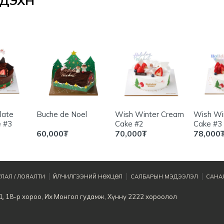
ЭХҮҮН
late
Buche de Noel
Wish Winter Cream
Wish Wi
 #3
Cake #2
Cake #3
60,000
₮
70,000
₮
78,000
ЛАЛ / ЛОЯАЛТИ
ҮЙЛЧИЛГЭЭНИЙ НӨХЦӨЛ
САЛБАРЫН МЭДЭЭЛЭЛ
САНАЛ
Д, 18-р хороо, Их Монгол гудамж, Хүннү 2222 хороолол