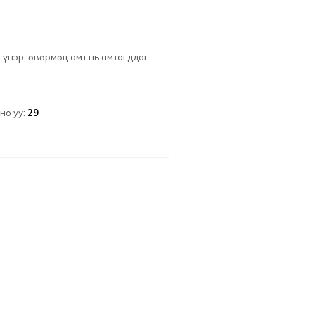
үнэр, өвөрмөц амт нь амтагддаг
но уу:
29