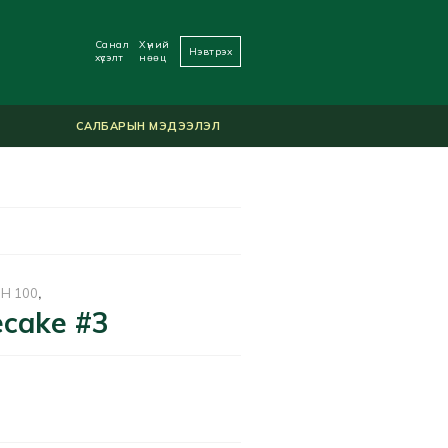
Санал
Хүний
Нэвтрэх
хүсэлт
нөөц
САЛБАРЫН МЭДЭЭЛЭЛ
ЙН 100
,
ecake #3