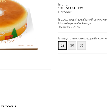
Brand:
SKU:
511410129
Barcode:
Бодох төдийд чийзний анхилам 
Нью-йорк чийз бялуу
Хэмжээ - 21см
Бялууг очиж авах өдрийг сонго
29
30
31