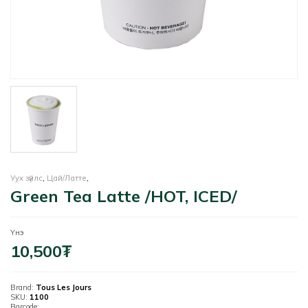
Уух зүйлс
,
Цай/Латте
,
Green Tea Latte /HOT, ICED/
Үнэ
10,500
₮
Brand:
Tous Les Jours
SKU:
1100
Barcode: