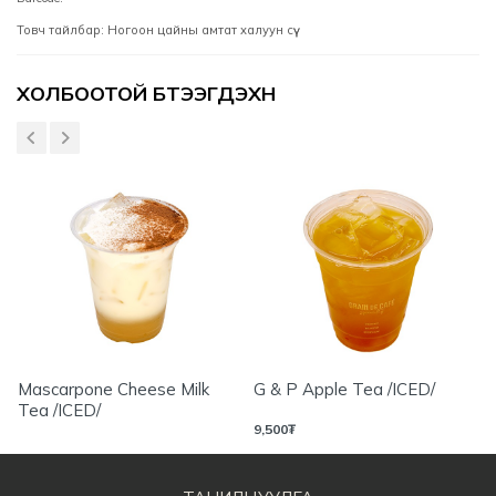
Товч тайлбар: Ногоон цайны амтат халуун сүү
Үзүүлэлтүүд
ХОЛБООТОЙ БҮТЭЭГДЭХҮҮН
Mascarpone Cheese Milk
G & P Apple Tea /ICED/
Tea /ICED/
9,500
₮