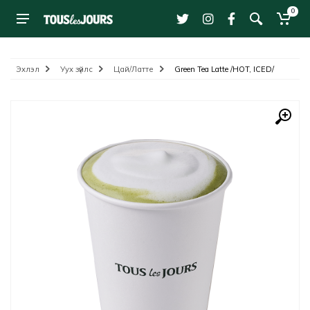
0
Эхлэл
Уух зүйлс
Цай/Латте
Green Tea Latte /HOT, ICED/