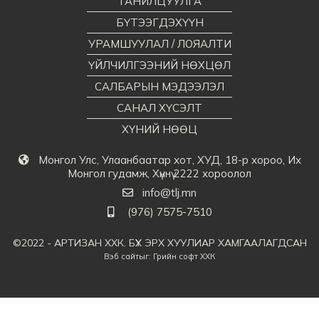
ТАНИЛЦУУЛГА
БҮТЭЭГДЭХҮҮН
УРАМШУУЛАЛ / ЛОЯАЛТИ
ҮЙЛЧИЛГЭЭНИЙ НӨХЦӨЛ
САЛБАРЫН МЭДЭЭЛЭЛ
САНАЛ ХҮСЭЛТ
ХҮНИЙ НӨӨЦ
Монгол Улс, Улаанбаатар хот, ХУД, 18-р хороо, Их
Монгол гудамж, Хүннү 2222 хороолол
info@tlj.mn
(976) 7575-7510
©2022 - АРТИЗАН ХХК. БҮХ ЭРХ ХУУЛИАР ХАМГААЛАГДСАН
Вэб сайт
ыг:
Грийн софт ХХК
Дуудлагын төв