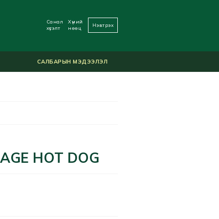
Санал
Хүний
Нэвтрэх
хүсэлт
нөөц
САЛБАРЫН МЭДЭЭЛЭЛ
AGE HOT DOG