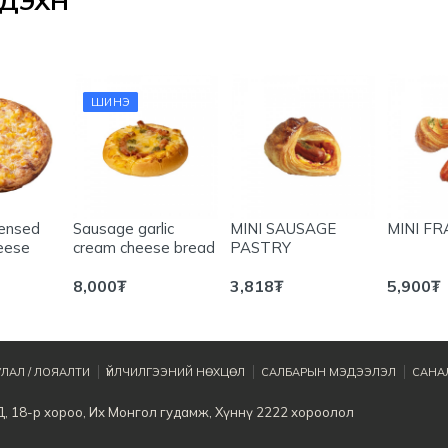
ЭХҮҮН
ШИНЭ
densed
Sausage garlic
MINI SAUSAGE
MINI F
heese
cream cheese bread
PASTRY
8,000
₮
3,818
₮
5,900
₮
ЛАЛ / ЛОЯАЛТИ
ҮЙЛЧИЛГЭЭНИЙ НӨХЦӨЛ
САЛБАРЫН МЭДЭЭЛЭЛ
САНАЛ
Д, 18-р хороо, Их Монгол гудамж, Хүннү 2222 хороолол