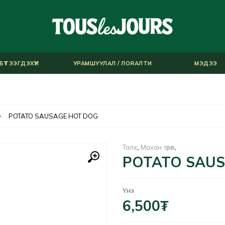
БҮТЭЭГДЭХҮҮН
УРАМШУУЛАЛ / ЛОЯАЛТИ
МЭДЭЭ
POTATO SAUSAGE HOT DOG
Талх
,
Махан төрөл
,
POTATO SAUS
Үнэ
6,500
₮