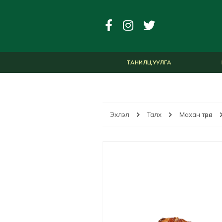
ТАНИЛЦУУЛГА
Эхлэл
Талх
Махан төрөл