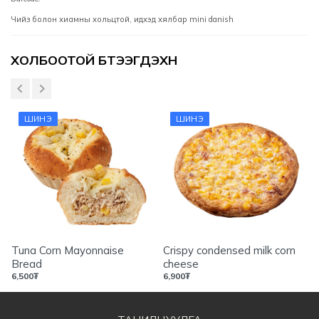
Чийз болон хиамны хольцтой, идхэд хялбар mini danish
Үзүүлэлтүүд
ХОЛБООТОЙ БҮТЭЭГДЭХҮҮН
ШИНЭ
ШИНЭ
Tuna Corn Mayonnaise
Crispy condensed milk corn
Bread
cheese
6,500
₮
6,900
₮