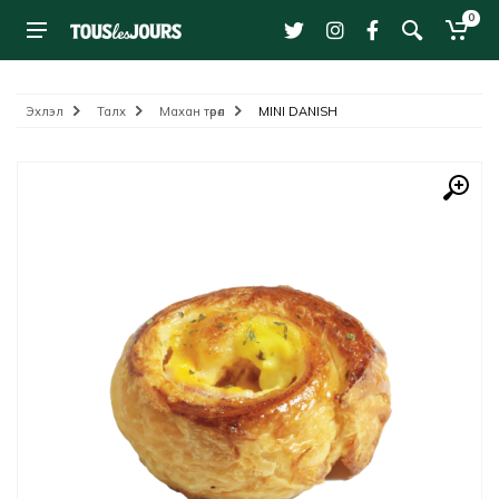
0
Эхлэл
Талх
Махан төрөл
MINI DANISH