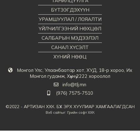
ТАНИЛЦУУЛГА
БҮТЭЭГДЭХҮҮН
УРАМШУУЛАЛ / ЛОЯАЛТИ
ҮЙЛЧИЛГЭЭНИЙ НӨХЦӨЛ
САЛБАРЫН МЭДЭЭЛЭЛ
САНАЛ ХҮСЭЛТ
ХҮНИЙ НӨӨЦ
Монгол Улс, Улаанбаатар хот, ХУД, 18-р хороо, Их
Монгол гудамж, Хүннү 2222 хороолол
info@tlj.mn
(976) 7575-7510
©2022 - АРТИЗАН ХХК. БҮХ ЭРХ ХУУЛИАР ХАМГААЛАГДСАН
Вэб сайт
ыг:
Грийн софт ХХК
Дуудлагын төв