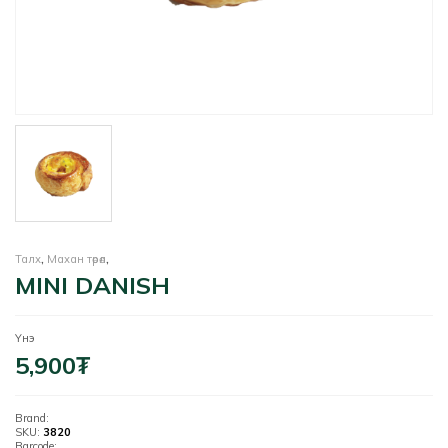
Талх
,
Махан төрөл
,
MINI DANISH
Үнэ
5,900
₮
Brand:
SKU:
3820
Barcode: