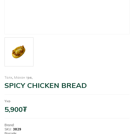
Талх
,
Махан төрөл
,
SPICY CHICKEN BREAD
Үнэ
5,900
₮
Brand:
SKU:
3829
Barcode: