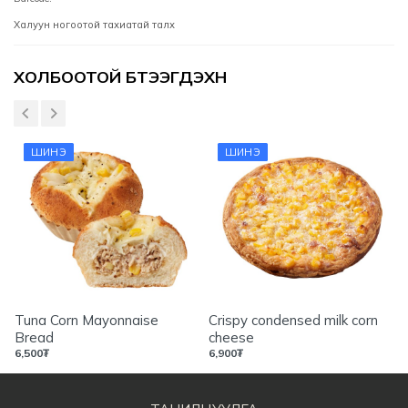
Халуун ногоотой тахиатай талх
Үзүүлэлтүүд
ХОЛБООТОЙ БҮТЭЭГДЭХҮҮН
ШИНЭ
ШИНЭ
Tuna Corn Mayonnaise
Crispy condensed milk corn
Bread
cheese
6,500
₮
6,900
₮