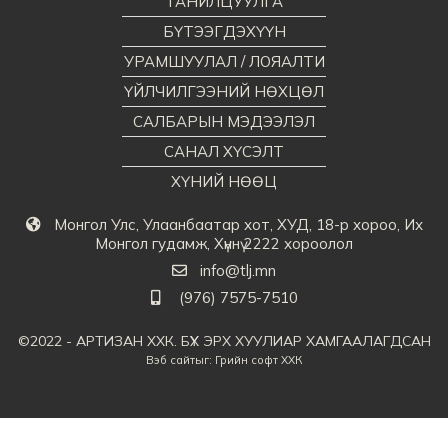
ТАНИЛЦУУЛГА
БҮТЭЭГДЭХҮҮН
УРАМШУУЛАЛ / ЛОЯАЛТИ
ҮЙЛЧИЛГЭЭНИЙ НӨХЦӨЛ
САЛБАРЫН МЭДЭЭЛЭЛ
САНАЛ ХҮСЭЛТ
ХҮНИЙ НӨӨЦ
Монгол Улс, Улаанбаатар хот, ХУД, 18-р хороо, Их
Монгол гудамж, Хүннү 2222 хороолол
info@tlj.mn
(976) 7575-7510
©2022 - АРТИЗАН ХХК. БҮХ ЭРХ ХУУЛИАР ХАМГААЛАГДСАН
Вэб сайт
ыг:
Грийн софт ХХК
Дуудлагын төв