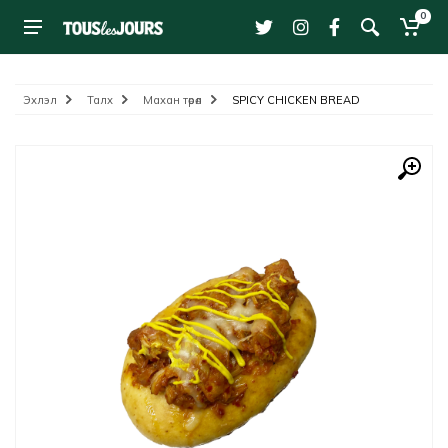
0
Эхлэл
Талх
Махан төрөл
SPICY CHICKEN BREAD