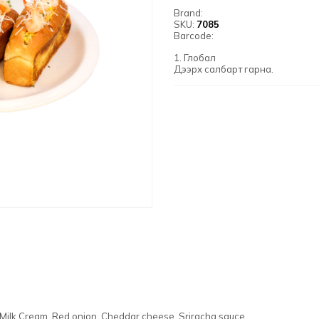
Brand:
SKU:
7085
Barcode:
1. Глобал
Дээрх салбарт гарна.
, Milk Cream, Red onion, Cheddar cheese, Sriracha sauce.