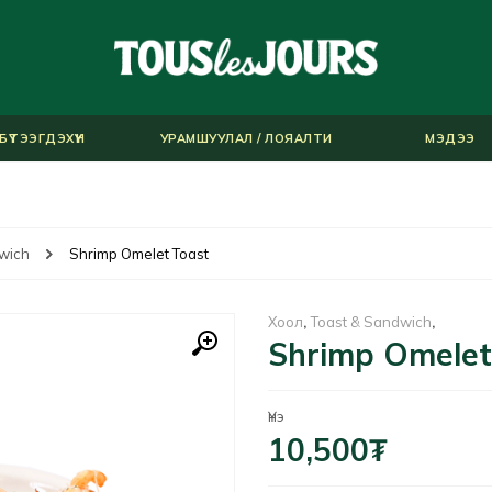
БҮТЭЭГДЭХҮҮН
УРАМШУУЛАЛ / ЛОЯАЛТИ
МЭДЭЭ
wich
Shrimp Omelet Toast
Хоол
,
Toast & Sandwich
,
Shrimp Omelet
Үнэ
10,500
₮