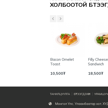
Үзүүлэлтүүд
ХОЛБООТОЙ БҮТЭЭГД
heese
Teriyaki Chicken
Bacon Omelet
Filly Chees
Pocket Toast
Toast
Sandwich
14,800
₮
10,500
₮
18,500
₮
ТАНИЛЦУУЛГА
БҮТЭЭГДЭХҮҮН
УРАМШУУ
Монгол Улс, Улаанбаатар хот, ХУ