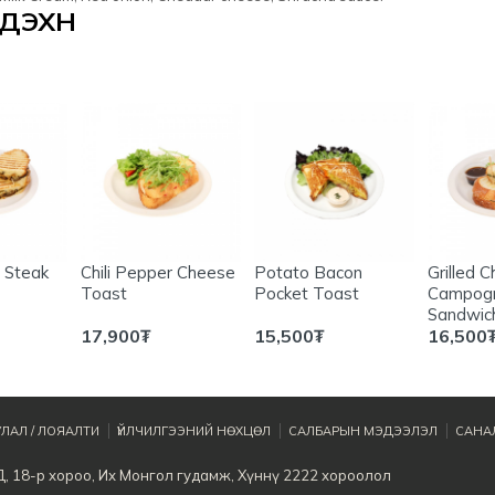
ЭХҮҮН
e Steak
Chili Pepper Cheese
Potato Bacon
Grilled C
Toast
Pocket Toast
Campogn
Sandwic
17,900
₮
15,500
₮
16,500
ЛАЛ / ЛОЯАЛТИ
ҮЙЛЧИЛГЭЭНИЙ НӨХЦӨЛ
САЛБАРЫН МЭДЭЭЛЭЛ
САНАЛ
Д, 18-р хороо, Их Монгол гудамж, Хүннү 2222 хороолол