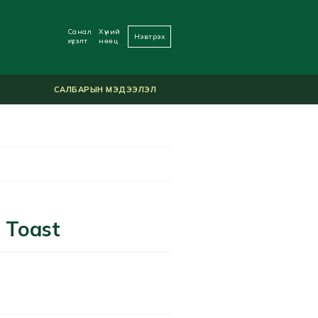
Санал
Хүний
Нэвтрэх
хүсэлт
нөөц
САЛБАРЫН МЭДЭЭЛЭЛ
 Toast