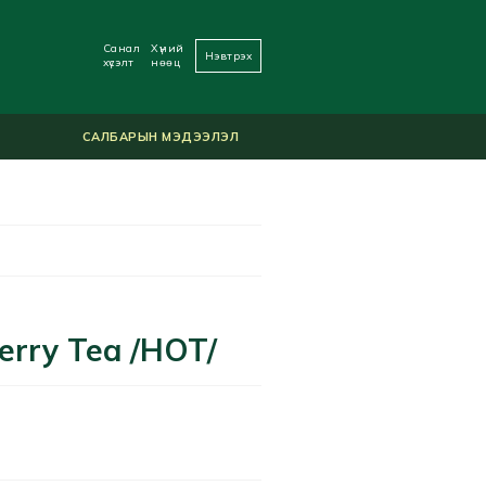
Санал
Хүний
Нэвтрэх
хүсэлт
нөөц
САЛБАРЫН МЭДЭЭЛЭЛ
rry Tea /HOT/