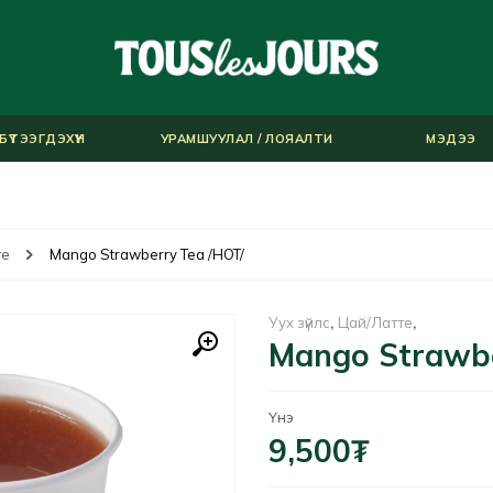
БҮТЭЭГДЭХҮҮН
УРАМШУУЛАЛ / ЛОЯАЛТИ
МЭДЭЭ
те
Mango Strawberry Tea /HOT/
Уух зүйлс
,
Цай/Латте
,
Mango Strawbe
Үнэ
9,500
₮