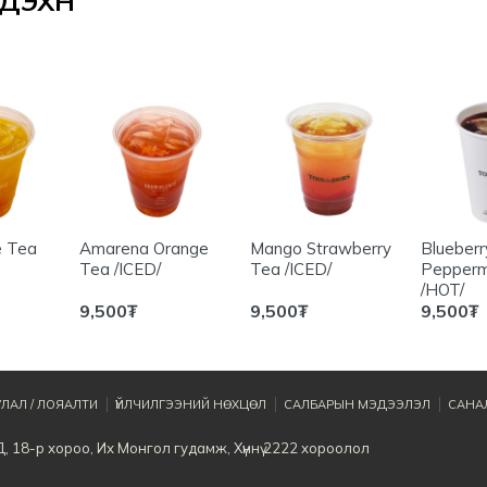
ЭХҮҮН
e Tea
Amarena Orange
Mango Strawberry
Blueberr
Tea /ICED/
Tea /ICED/
Pepperm
/HOT/
9,500
₮
9,500
₮
9,500
₮
ЛАЛ / ЛОЯАЛТИ
ҮЙЛЧИЛГЭЭНИЙ НӨХЦӨЛ
САЛБАРЫН МЭДЭЭЛЭЛ
САНАЛ
, 18-р хороо, Их Монгол гудамж, Хүннү 2222 хороолол