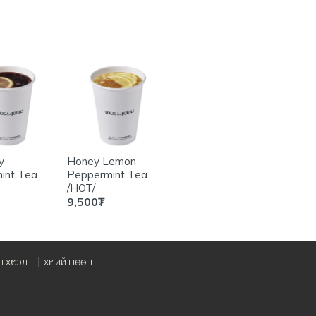
y
Honey Lemon
Orange Cinnamon
Vin C
int Tea
Peppermint Tea
Tea /HOT/
/HOT/
9,500
₮
8,500
₮
11,5
 ХҮСЭЛТ
ХҮНИЙ НӨӨЦ