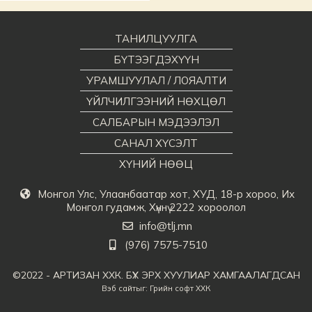
ТАНИЛЦУУЛГА
БҮТЭЭГДЭХҮҮН
УРАМШУУЛАЛ / ЛОЯАЛТИ
ҮЙЛЧИЛГЭЭНИЙ НӨХЦӨЛ
САЛБАРЫН МЭДЭЭЛЭЛ
САНАЛ ХҮСЭЛТ
ХҮНИЙ НӨӨЦ
Монгол Улс, Улаанбаатар хот, ХУД, 18-р хороо, Их
Монгол гудамж, Хүннү 2222 хороолол
info@tlj.mn
(976) 7575-7510
©2022 - АРТИЗАН ХХК. БҮХ ЭРХ ХУУЛИАР ХАМГААЛАГДСАН
Вэб сайт
ыг:
Грийн софт ХХК
Дуудлагын төв