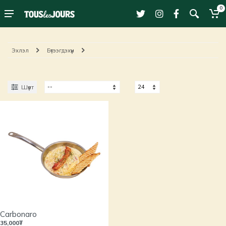
0
Эхлэл
Бүтээгдэхүүн
Шүүлт
Carbonaro
35,000₮