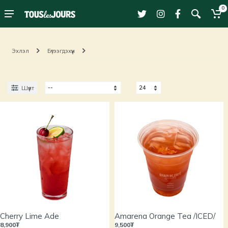
0
Эхлэл
Бүтээгдэхүүн
Шүүлт
Cherry Lime Ade
Amarena Orange Tea /ICED/
8,900₮
9,500₮