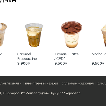
ЭХҮҮН
ha
Caramel
Tiramisu Latte
Mocha W
Frappuccino
/ICED/
9,900
₮
9,500
₮
9,500
₮
ЛАЛ / ЛОЯАЛТИ
ҮЙЛЧИЛГЭЭНИЙ НӨХЦӨЛ
САЛБАРЫН МЭДЭЭЛЭЛ
САНАЛ
, 18-р хороо, Их Монгол гудамж, Хүннү 2222 хороолол