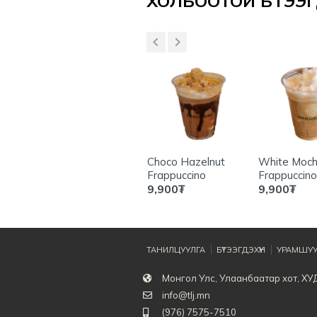
ХОЛБООТОЙ БҮТЭЭГД
le
White Cloud
Choco Hazelnut
White Moc
Frappuccino
Frappuccino
8,500
₮
9,900
₮
9,900
₮
ТАНИЛЦУУЛГА
БҮТЭЭГДЭХҮҮН
УРАМШУУ
Монгол Улс, Улаанбаатар хот, ХУД
info@tlj.mn
(976) 7575-7510