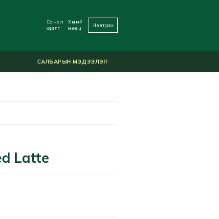
Санал
Хүний
Нэвтрэх
хүсэлт
нөөц
САЛБАРЫН МЭДЭЭЛЭЛ
ed Latte