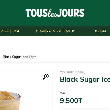
БҮТЭЭГДЭХҮҮН
УРАМШУУЛАЛ / ЛОЯАЛТИ
МЭДЭЭ
Black Sugar Iced Latte
Уух зүйлс
,
Кофе
,
Black Sugar Ic
Үнэ
9,500
₮