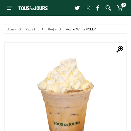
0
Эхлэл
Уух зүйлс
Кофе
Mocha White /ICED/