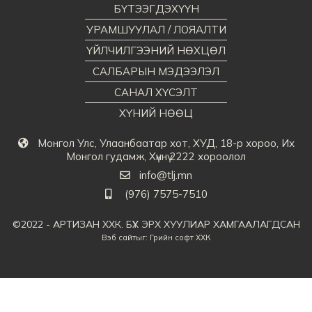
БҮТЭЭГДЭХҮҮН
УРАМШУУЛАЛ / ЛОЯАЛТИ
ҮЙЛЧИЛГЭЭНИЙ НӨХЦӨЛ
САЛБАРЫН МЭДЭЭЛЭЛ
САНАЛ ХҮСЭЛТ
ХҮНИЙ НӨӨЦ
Монгол Улс, Улаанбаатар хот, ХУД, 18-р хороо, Их
Монгол гудамж, Хүннү 2222 хороолол
info@tlj.mn
(976) 7575-7510
©2022 - АРТИЗАН ХХК. БҮХ ЭРХ ХУУЛИАР ХАМГААЛАГДСАН
Вэб сайт
ыг:
Грийн софт ХХК
Дуудлагын төв