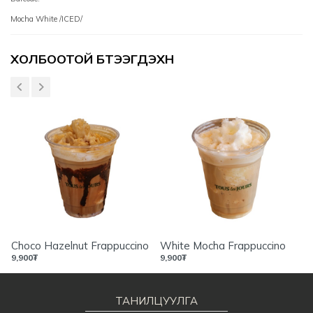
Mocha White /ICED/
Үзүүлэлтүүд
ХОЛБООТОЙ БҮТЭЭГДЭХҮҮН
Choco Hazelnut Frappuccino
White Mocha Frappuccino
9,900
₮
9,900
₮
ТАНИЛЦУУЛГА