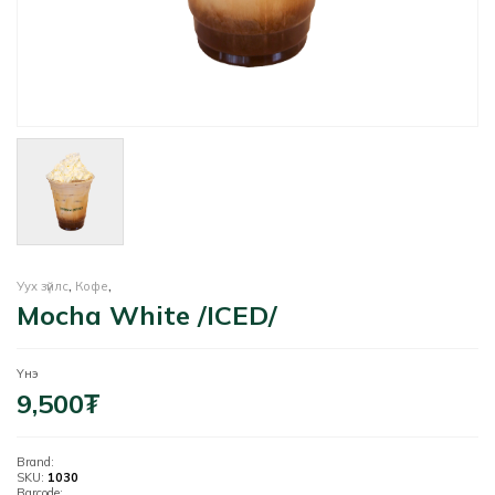
Уух зүйлс
,
Кофе
,
Mocha White /ICED/
Үнэ
9,500
₮
Brand:
SKU:
1030
Barcode: