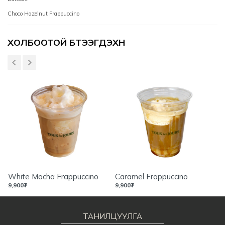
Choco Hazelnut Frappuccino
Үзүүлэлтүүд
ХОЛБООТОЙ БҮТЭЭГДЭХҮҮН
White Mocha Frappuccino
Caramel Frappuccino
9,900
₮
9,900
₮
ТАНИЛЦУУЛГА