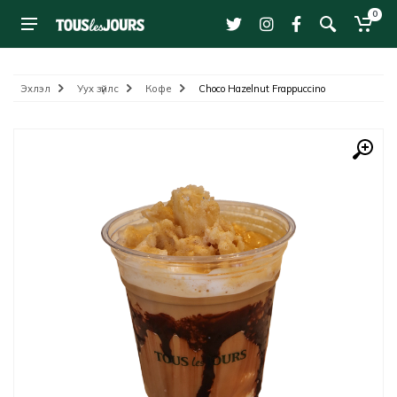
0
Эхлэл
Уух зүйлс
Кофе
Choco Hazelnut Frappuccino