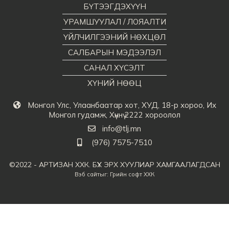
БҮТЭЭГДЭХҮҮН
УРАМШУУЛАЛ / ЛОЯАЛТИ
ҮЙЛЧИЛГЭЭНИЙ НӨХЦӨЛ
САЛБАРЫН МЭДЭЭЛЭЛ
САНАЛ ХҮСЭЛТ
ХҮНИЙ НӨӨЦ
Монгол Улс, Улаанбаатар хот, ХУД, 18-р хороо, Их
Монгол гудамж, Хүннү 2222 хороолол
info@tlj.mn
(976) 7575-7510
©2022 - АРТИЗАН ХХК. БҮХ ЭРХ ХУУЛИАР ХАМГААЛАГДСАН
Вэб сайт
ыг:
Грийн софт ХХК
Дуудлагын төв