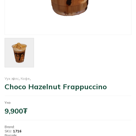
Уух зүйлс
,
Кофе
,
Choco Hazelnut Frappuccino
Үнэ
9,900
₮
Brand:
SKU:
1716
Barcode: