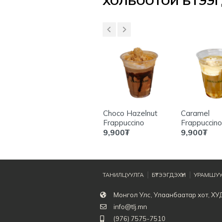
ХОЛБООТОЙ БҮТЭЭГД
le
White Cloud
Choco Hazelnut
Caramel
Frappuccino
Frappuccino
8,500
₮
9,900
₮
9,900
₮
ТАНИЛЦУУЛГА
БҮТЭЭГДЭХҮҮН
УРАМШУУ
Монгол Улс, Улаанбаатар хот, ХУД
info@tlj.mn
(976) 7575-7510