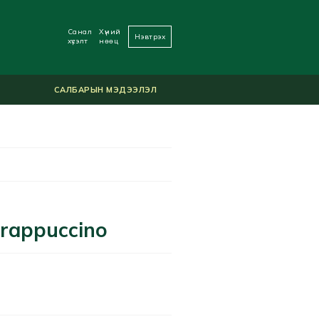
Санал
Хүний
Нэвтрэх
хүсэлт
нөөц
САЛБАРЫН МЭДЭЭЛЭЛ
rappuccino