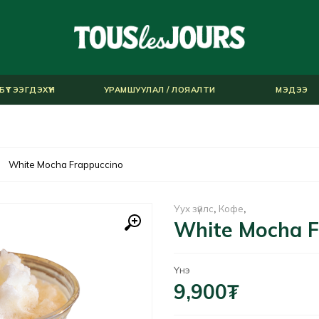
БҮТЭЭГДЭХҮҮН
УРАМШУУЛАЛ / ЛОЯАЛТИ
МЭДЭЭ
White Mocha Frappuccino
Уух зүйлс
,
Кофе
,
White Mocha F
Үнэ
9,900
₮