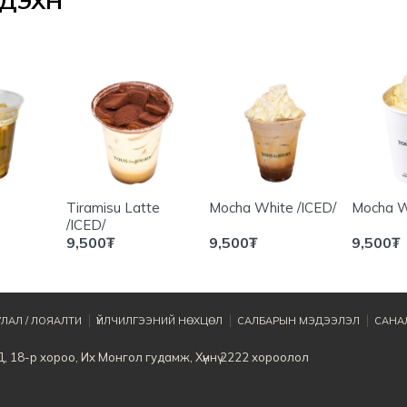
ЭХҮҮН
Tiramisu Latte
Mocha White /ICED/
Mocha W
/ICED/
9,500
₮
9,500
₮
9,500
₮
ЛАЛ / ЛОЯАЛТИ
ҮЙЛЧИЛГЭЭНИЙ НӨХЦӨЛ
САЛБАРЫН МЭДЭЭЛЭЛ
САНАЛ
, 18-р хороо, Их Монгол гудамж, Хүннү 2222 хороолол